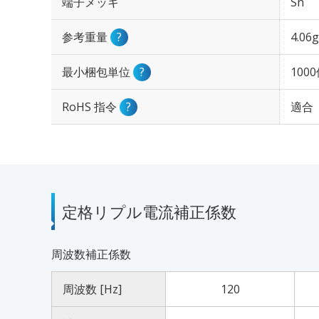
端子メッキ
Sn
参考重量
?
4.06g
最小梱包単位
?
100
RoHS 指令
?
適合
定格リプル電流補正係数
周波数補正係数
周波数 [Hz]
120