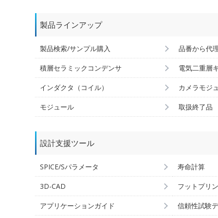
製品ラインアップ
製品検索/サンプル購入
品番から代
積層セラミックコンデンサ
電気二重層
インダクタ（コイル）
カメラモジ
モジュール
取扱終了品
設計支援ツール
SPICE/Sパラメータ
寿命計算
3D-CAD
フットプリ
アプリケーションガイド
信頼性試験