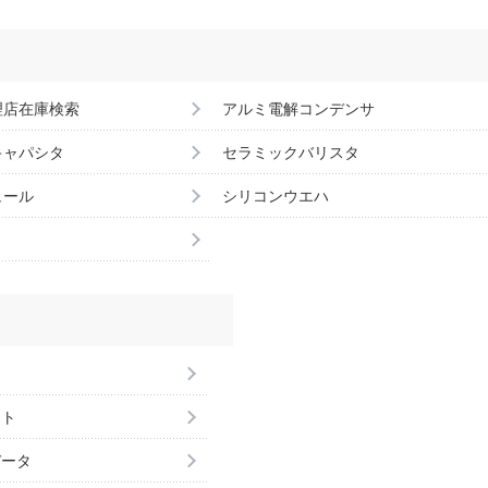
理店在庫検索
アルミ電解コンデンサ
キャパシタ
セラミックバリスタ
ュール
シリコンウエハ
ント
データ