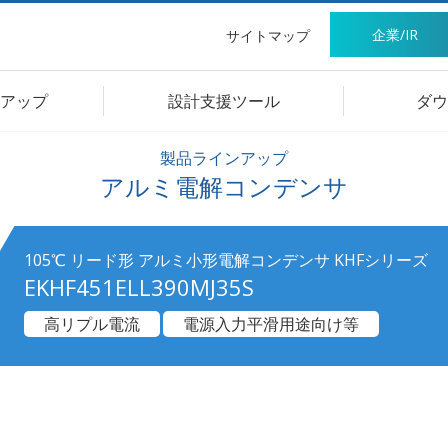
企業/IR
サイトマップ
アップ
設計支援ツール
ダウ
製品ラインアップ
アルミ電解コンデンサ
105℃ リード形 アルミ小形電解コンデンサ KHFシリーズ
EKHF451ELL390MJ35S
高リプル電流
電源入力平滑用途向け等