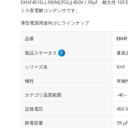
EKHF451ELL390MJ35Sは450V / 39µF、耐久性
ミ小形電解コンデンサです。
薄型電源用途向けにラインナップ
品番
EKHF
製品ステータス
?
量産
シリーズ名
KHF
極性
有極
カテゴリ温度範囲
-40～
定格電圧
450 
静電容量
39 µF