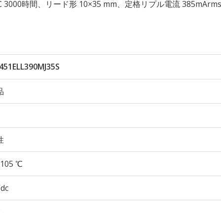
 105℃ 3000時間、リード形 10×35 mm、定格リプル電流 385mAr
451ELL390MJ35S
品
性
105 ℃
Vdc