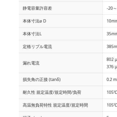
静電容量許容差
-20～
本体寸法⌀ D
10m
本体寸法L
35m
定格リプル電流
385m
802 
漏れ電流
376 
損失角の正接 (tanδ)
0.2 m
耐久性 規定温度/規定時間/負荷
105℃
高温無負荷特性 規定温度/規定時間
105℃