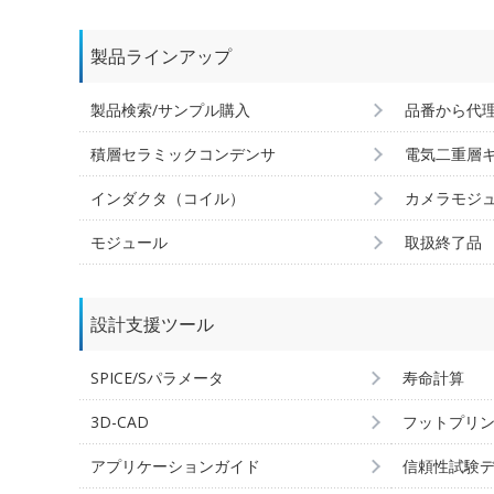
製品ラインアップ
製品検索/サンプル購入
品番から代
積層セラミックコンデンサ
電気二重層
インダクタ（コイル）
カメラモジ
モジュール
取扱終了品
設計支援ツール
SPICE/Sパラメータ
寿命計算
3D-CAD
フットプリ
アプリケーションガイド
信頼性試験