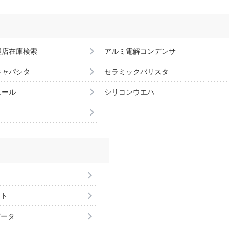
理店在庫検索
アルミ電解コンデンサ
キャパシタ
セラミックバリスタ
ュール
シリコンウエハ
ント
データ