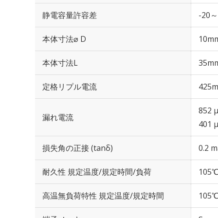
静電容量許容差
-20～
本体寸法⌀ D
10m
本体寸法L
35m
定格リプル電流
425m
852 
漏れ電流
401 
損失角の正接 (tanδ)
0.2 m
耐久性 規定温度/規定時間/負荷
105℃
高温無負荷特性 規定温度/規定時間
105℃