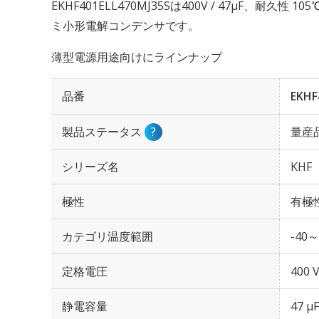
EKHF401ELL470MJ35Sは400V / 47µF、耐久性
ミ小形電解コンデンサです。
薄型電源用途向けにラインナップ
品番
EKHF
製品ステータス
?
量産
シリーズ名
KHF
極性
有極
カテゴリ温度範囲
-40～
定格電圧
400 
静電容量
47 µF