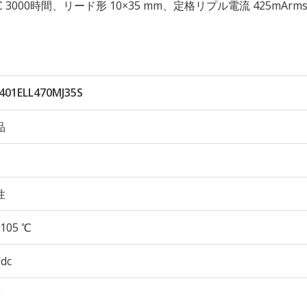
 105℃ 3000時間、リード形 10×35 mm、定格リプル電流 425mAr
401ELL470MJ35S
品
性
105 ℃
Vdc