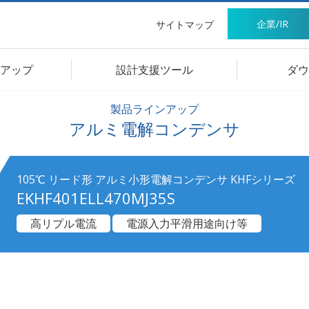
企業/IR
サイトマップ
アップ
設計支援ツール
ダウ
製品ラインアップ
アルミ電解コンデンサ
105℃ リード形 アルミ小形電解コンデンサ KHFシリーズ
EKHF401ELL470MJ35S
高リプル電流
電源入力平滑用途向け等