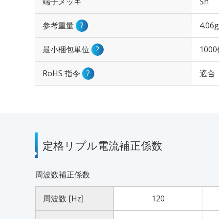
端子メッキ
Sn
参考重量
?
4.06g
最小梱包単位
?
100
RoHS 指令
?
適合
定格リプル電流補正係数
周波数補正係数
周波数 [Hz]
120