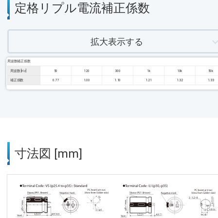
定格リプル電流補正係数
拡大表示する
周波数補正係数
周波数 [Hz]
50
120
300
1k
10k
50k
補正係数
0.77
1.00
1.10
1.21
1.32
1.33
寸法図 [mm]