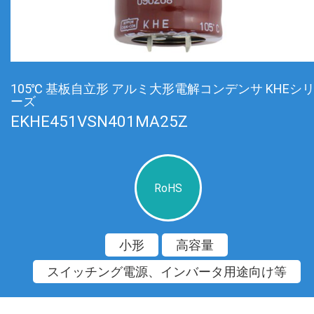
105℃ 基板自立形 アルミ大形電解コンデンサ KHEシ
ーズ
EKHE451VSN401MA25Z
RoHS
小形
高容量
スイッチング電源、インバータ用途向け等