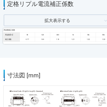
定格リプル電流補正係数
拡大表示する
周波数補正係数
周波数 [Hz]
50
120
300
1k
10k
50k
補正係数
0.77
1.00
1.10
1.21
1.32
1.33
寸法図 [mm]