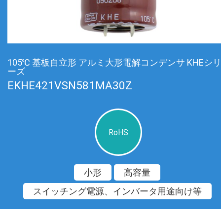
105℃ 基板自立形 アルミ大形電解コンデンサ KHEシ
ーズ
EKHE421VSN581MA30Z
RoHS
小形
高容量
スイッチング電源、インバータ用途向け等