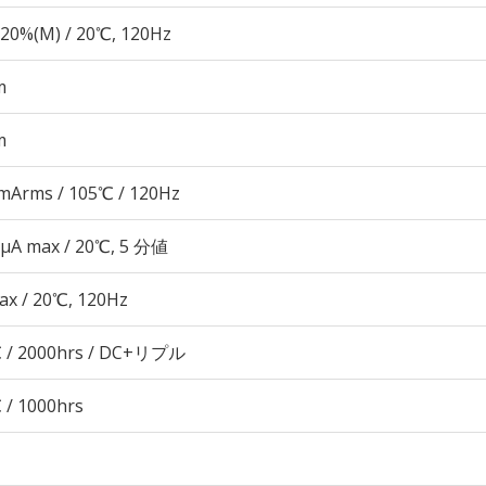
20%(M) / 20℃, 120Hz
m
m
mArms / 105℃ / 120Hz
 μA max / 20℃, 5 分値
ax / 20℃, 120Hz
 / 2000hrs / DC+リプル
 / 1000hrs