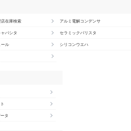
理店在庫検索
アルミ電解コンデンサ
キャパシタ
セラミックバリスタ
ュール
シリコンウエハ
ント
データ