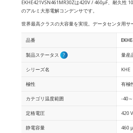
EKHE421VSN461MR30Zは420V / 460µF、耐久
のアルミ大形電解コンデンサです。
世界最高クラスの大容量を実現。データセンタ用サ
品番
EKHE
製品ステータス
?
量産
シリーズ名
KHE
極性
有極
カテゴリ温度範囲
-40～
定格電圧
420 
静電容量
460 