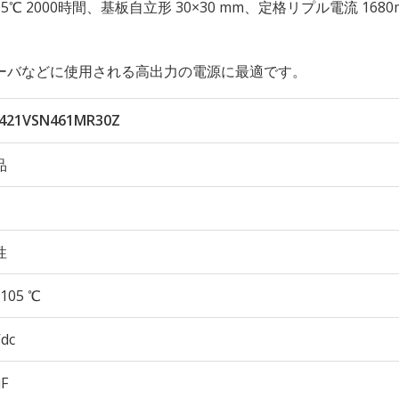
性 105℃ 2000時間、基板自立形 30×30 mm、定格リプル電流 1680
ーバなどに使用される高出力の電源に最適です。
421VSN461MR30Z
品
性
105 ℃
Vdc
µF