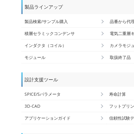
製品ラインアップ
製品検索/サンプル購入
品番から代
積層セラミックコンデンサ
電気二重層
インダクタ（コイル）
カメラモジ
モジュール
取扱終了品
設計支援ツール
SPICE/Sパラメータ
寿命計算
3D-CAD
フットプリ
アプリケーションガイド
信頼性試験