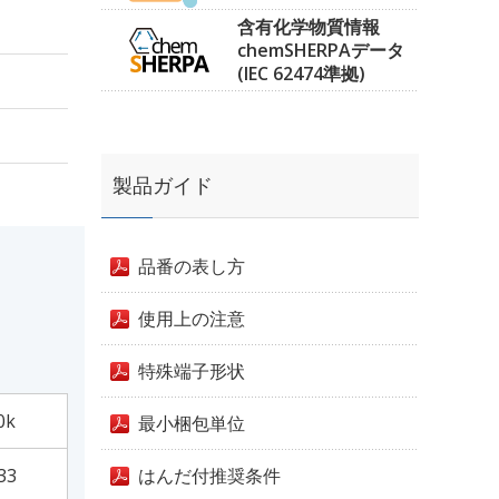
含有化学物質情報
chemSHERPAデータ
(IEC 62474準拠)
製品ガイド
品番の表し方
使用上の注意
特殊端子形状
0k
最小梱包単位
33
はんだ付推奨条件