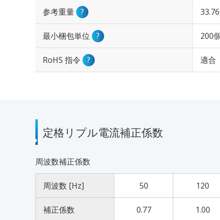
参考重量
?
33.7
最小梱包単位
?
200
RoHS 指令
?
適合
定格リプル電流補正係数
周波数補正係数
周波数 [Hz]
50
120
補正係数
0.77
1.00