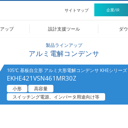
企業/IR
サイトマップ
アップ
設計支援ツール
ダウ
製品ラインアップ
アルミ電解コンデンサ
105℃ 基板自立形 アルミ大形電解コンデンサ KHEシリーズ
EKHE421VSN461MR30Z
小形
高容量
スイッチング電源、インバータ用途向け等