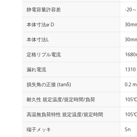
静電容量許容差
-20～
本体寸法⌀ D
30m
本体寸法L
30m
定格リプル電流
1680
漏れ電流
1310
損失角の正接 (tanδ)
0.2 m
耐久性 規定温度/規定時間/負荷
105℃
高温無負荷特性 規定温度/規定時間
105℃
端子メッキ
Sn