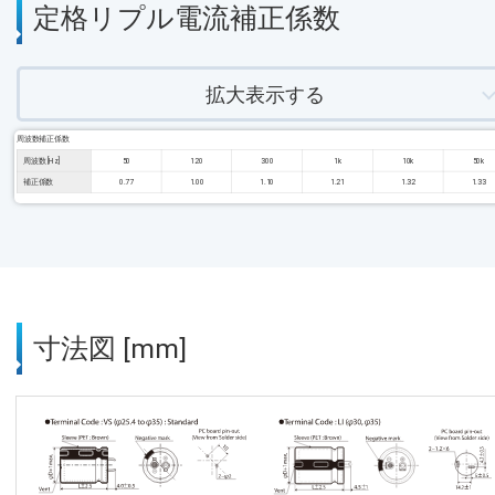
定格リプル電流補正係数
拡大表示する
周波数補正係数
周波数 [Hz]
50
120
300
1k
10k
50k
補正係数
0.77
1.00
1.10
1.21
1.32
1.33
寸法図 [mm]