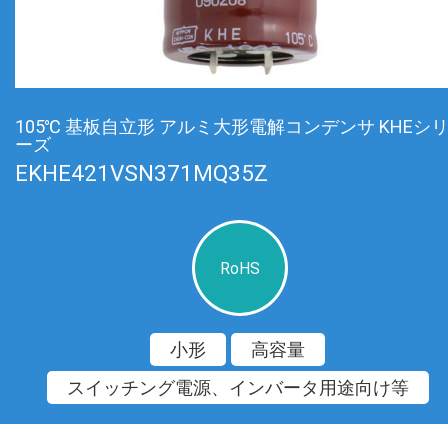
105℃ 基板自立形 アルミ大形電解コンデンサ KHEシ
ーズ
EKHE421VSN371MQ35Z
RoHS
小形
高容量
スイッチング電源、インバータ用途向け等