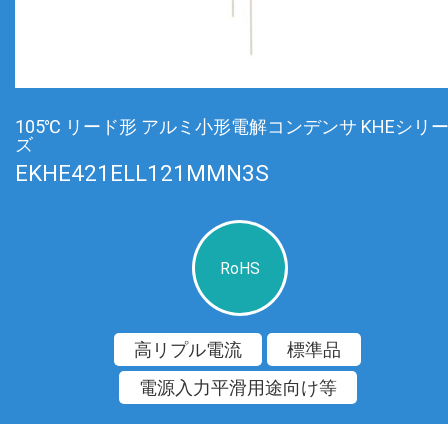
105℃ リード形 アルミ小形電解コンデンサ KHEシリ
ズ
EKHE421ELL121MMN3S
RoHS
高リプル電流
標準品
電源入力平滑用途向け等