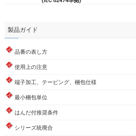
(IEC 62474準拠)
製品ガイド
品番の表し方
使用上の注意
端子加工、テーピング、梱包仕様
最小梱包単位
はんだ付推奨条件
シリーズ統廃合