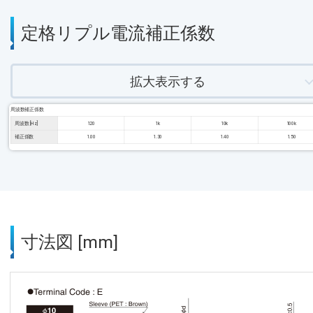
定格リプル電流補正係数
拡大表示する
周波数補正係数
周波数 [Hz]
120
1k
10k
100k
補正係数
1.00
1.30
1.40
1.50
寸法図 [mm]