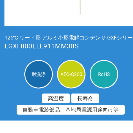
125℃ リード形 アルミ小形電解コンデンサ GXFシリ
EGXF800ELL911MM30S
耐洗浄
AEC-Q200
RoHS
高温度
長寿命
自動車電装部品、基地局電源用途向け等