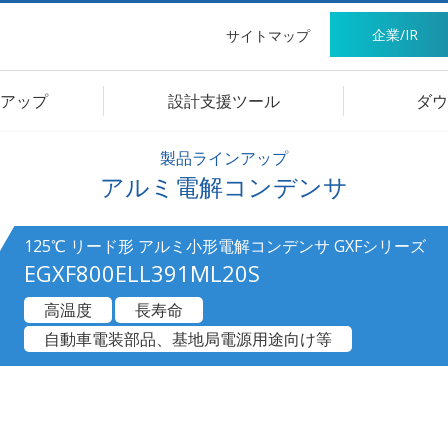
企業/IR
サイトマップ
アップ
設計支援ツール
ダウ
製品ラインアップ
アルミ電解コンデンサ
125℃ リード形 アルミ小形電解コンデンサ GXFシリーズ
EGXF800ELL391ML20S
高温度
長寿命
自動車電装部品、基地局電源用途向け等