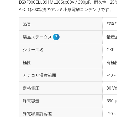
EGXF800ELL391ML20Sは80V / 390µF、耐久性
AEC-Q200準拠のアルミ小形電解コンデンサです。
品番
EGXF
製品ステータス
?
量産
シリーズ名
GXF
極性
有極
カテゴリ温度範囲
-40～
定格電圧
80 Vd
静電容量
390 
静電容量許容差
-20～