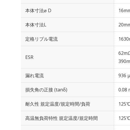
本体寸法⌀ D
16m
本体寸法L
20m
定格リプル電流
1630
62mΩ
ESR
390m
漏れ電流
936 
損失角の正接 (tanδ)
0.08 
耐久性 規定温度/規定時間/負荷
125℃
高温無負荷特性 規定温度/規定時間
125℃