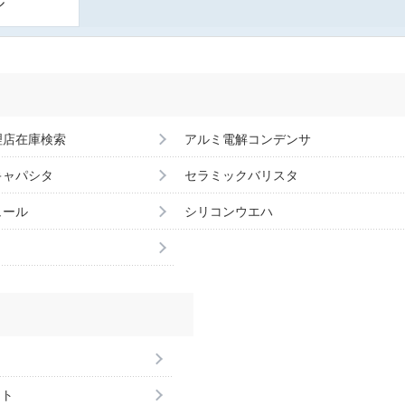
ル
理店在庫検索
アルミ電解コンデンサ
キャパシタ
セラミックバリスタ
ュール
シリコンウエハ
ント