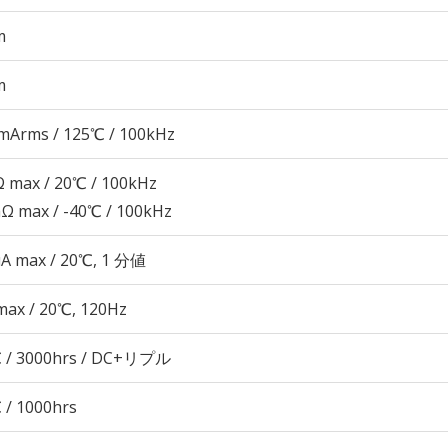
m
m
mArms / 125℃ / 100kHz
 max / 20℃ / 100kHz
Ω max / -40℃ / 100kHz
μA max / 20℃, 1 分値
max / 20℃, 120Hz
 / 3000hrs / DC+リプル
 / 1000hrs