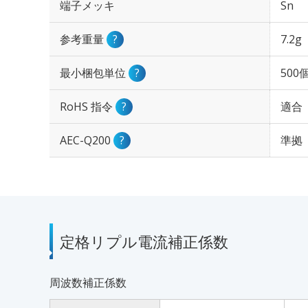
端子メッキ
Sn
参考重量
?
7.2g
最小梱包単位
?
500
RoHS 指令
?
適合
AEC-Q200
?
準拠
定格リプル電流補正係数
周波数補正係数