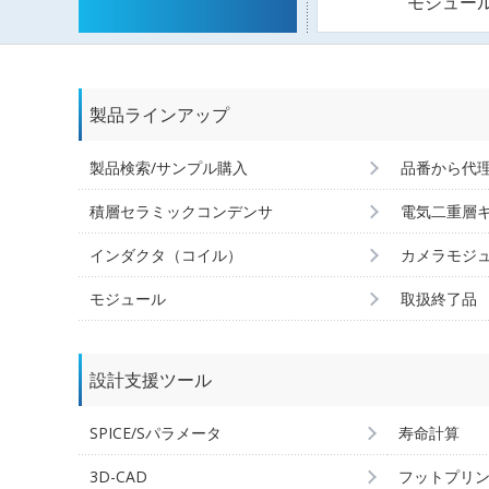
モジュー
製品ラインアップ
製品検索/サンプル購入
品番から代
積層セラミックコンデンサ
電気二重層
インダクタ（コイル）
カメラモジ
モジュール
取扱終了品
設計支援ツール
SPICE/Sパラメータ
寿命計算
3D-CAD
フットプリ