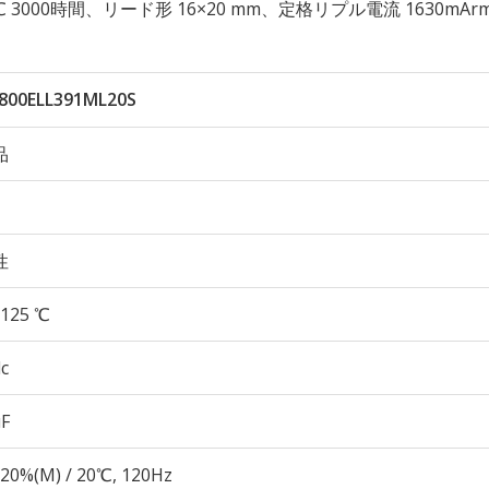
 125℃ 3000時間、リード形 16×20 mm、定格リプル電流 1630mAr
800ELL391ML20S
品
性
125 ℃
c
µF
20%(M) / 20℃, 120Hz