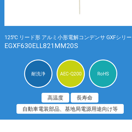
125℃ リード形 アルミ小形電解コンデンサ GXFシリ
EGXF630ELL821MM20S
耐洗浄
AEC-Q200
RoHS
高温度
長寿命
自動車電装部品、基地局電源用途向け等