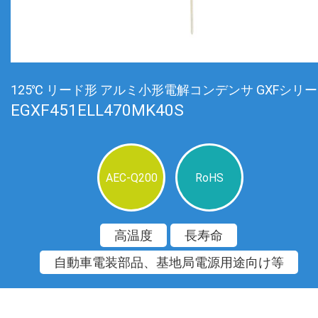
125℃ リード形 アルミ小形電解コンデンサ GXFシリ
EGXF451ELL470MK40S
AEC-Q200
RoHS
高温度
長寿命
自動車電装部品、基地局電源用途向け等