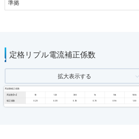
準拠
定格リプル電流補正係数
拡大表示する
周波数補正係数
周波数 [Hz]
50
120
300
1k
10k
100k
補正係数
0.25
0.35
0.50
0.70
0.96
1.00