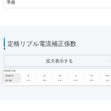
準拠
定格リプル電流補正係数
拡大表示する
周波数補正係数
周波数 [Hz]
50
120
300
1k
10k
100k
補正係数
0.15
0.30
0.45
0.65
0.95
1.00