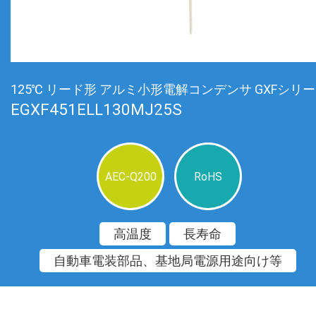
125℃ リード形 アルミ小形電解コンデンサ GXFシリ
EGXF451ELL130MJ25S
AEC-Q200
RoHS
高温度
長寿命
自動車電装部品、基地局電源用途向け等