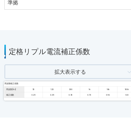
準拠
定格リプル電流補正係数
拡大表示する
周波数補正係数
周波数 [Hz]
50
120
300
1k
10k
100k
補正係数
0.25
0.35
0.50
0.70
0.96
1.00