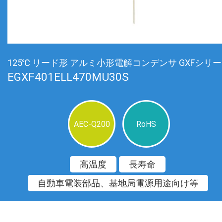
125℃ リード形 アルミ小形電解コンデンサ GXFシリ
EGXF401ELL470MU30S
AEC-Q200
RoHS
高温度
長寿命
自動車電装部品、基地局電源用途向け等