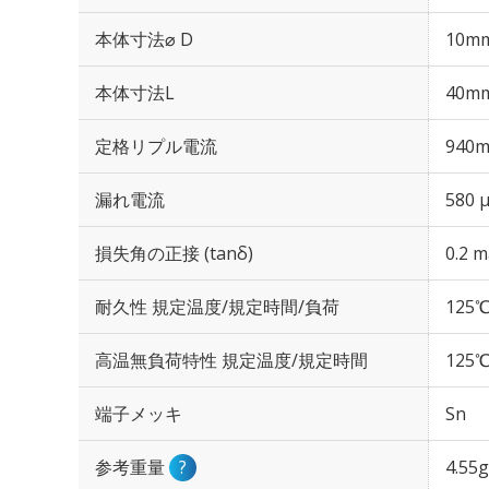
本体寸法⌀ D
10m
本体寸法L
40m
定格リプル電流
940m
漏れ電流
580 
損失角の正接 (tanδ)
0.2 m
耐久性 規定温度/規定時間/負荷
125℃
高温無負荷特性 規定温度/規定時間
125℃
端子メッキ
Sn
参考重量
?
4.55g