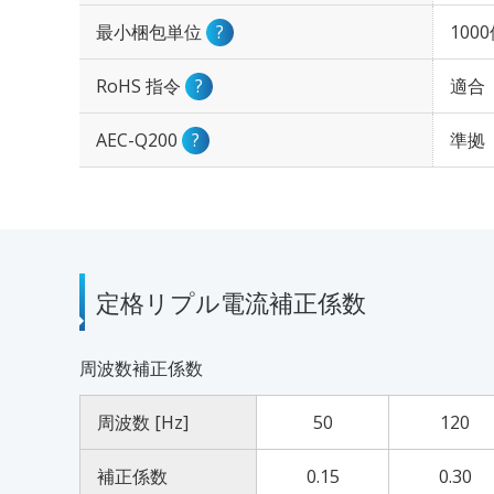
最小梱包単位
?
100
RoHS 指令
?
適合
AEC-Q200
?
準拠
定格リプル電流補正係数
周波数補正係数
周波数 [Hz]
50
120
補正係数
0.15
0.30