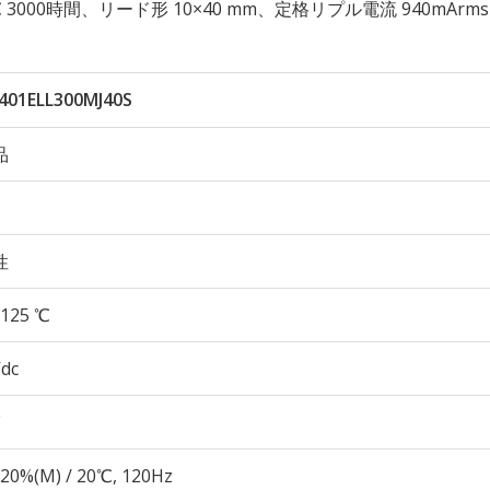
125℃ 3000時間、リード形 10×40 mm、定格リプル電流 940mArms
401ELL300MJ40S
品
性
125 ℃
Vdc
20%(M) / 20℃, 120Hz