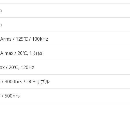
m
m
Arms / 125℃ / 100kHz
μA max / 20℃, 1 分値
ax / 20℃, 120Hz
 / 3000hrs / DC+リプル
 / 500hrs