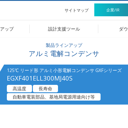
企業/IR
サイトマップ
アップ
設計支援ツール
ダウ
製品ラインアップ
アルミ電解コンデンサ
125℃ リード形 アルミ小形電解コンデンサ GXFシリーズ
EGXF401ELL300MJ40S
高温度
長寿命
自動車電装部品、基地局電源用途向け等