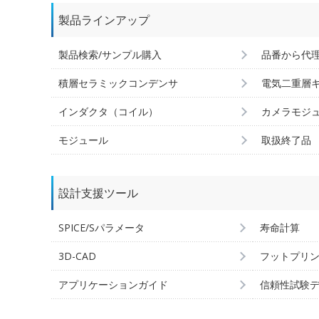
製品ラインアップ
製品検索/サンプル購入
品番から代
積層セラミックコンデンサ
電気二重層
インダクタ（コイル）
カメラモジ
モジュール
取扱終了品
設計支援ツール
SPICE/Sパラメータ
寿命計算
3D-CAD
フットプリ
アプリケーションガイド
信頼性試験