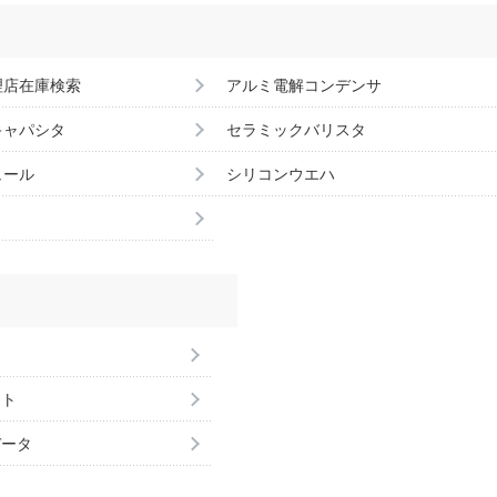
理店在庫検索
アルミ電解コンデンサ
キャパシタ
セラミックバリスタ
ュール
シリコンウエハ
ント
データ