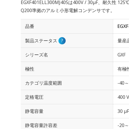
EGXF401ELL300MJ40Sは400V / 30µF、耐久性 
Q200準拠のアルミ小形電解コンデンサです。
品番
EGXF
製品ステータス
?
量産
シリーズ名
GXF
極性
有極
カテゴリ温度範囲
-40～
定格電圧
400 
静電容量
30 µF
静電容量許容差
-20～