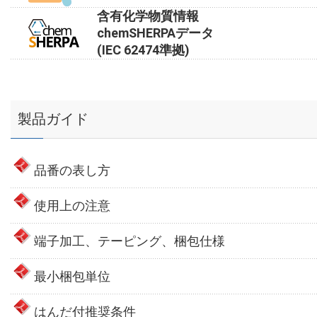
含有化学物質情報
chemSHERPAデータ
(IEC 62474準拠)
製品ガイド
品番の表し方
使用上の注意
端子加工、テーピング、梱包仕様
最小梱包単位
はんだ付推奨条件