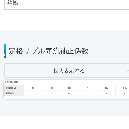
準拠
定格リプル電流補正係数
拡大表示する
周波数補正係数
周波数 [Hz]
50
120
300
1k
10k
100k
補正係数
0.15
0.30
0.45
0.65
0.95
1.00