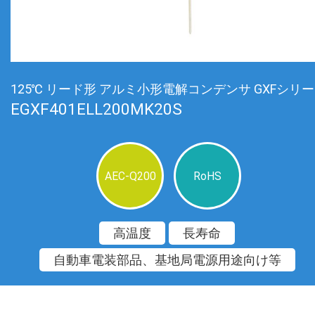
125℃ リード形 アルミ小形電解コンデンサ GXFシリ
EGXF401ELL200MK20S
AEC-Q200
RoHS
高温度
長寿命
自動車電装部品、基地局電源用途向け等