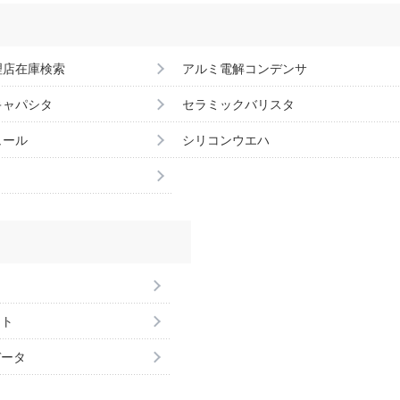
理店在庫検索
アルミ電解コンデンサ
キャパシタ
セラミックバリスタ
ュール
シリコンウエハ
ント
データ