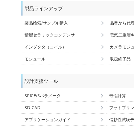
製品ラインアップ
製品検索/サンプル購入
品番から代
積層セラミックコンデンサ
電気二重層
インダクタ（コイル）
カメラモジ
モジュール
取扱終了品
設計支援ツール
SPICE/Sパラメータ
寿命計算
3D-CAD
フットプリ
アプリケーションガイド
信頼性試験