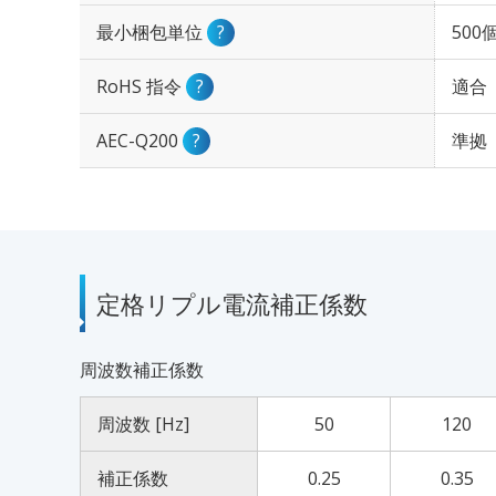
最小梱包単位
?
500
RoHS 指令
?
適合
AEC-Q200
?
準拠
定格リプル電流補正係数
周波数補正係数
周波数 [Hz]
50
120
補正係数
0.25
0.35