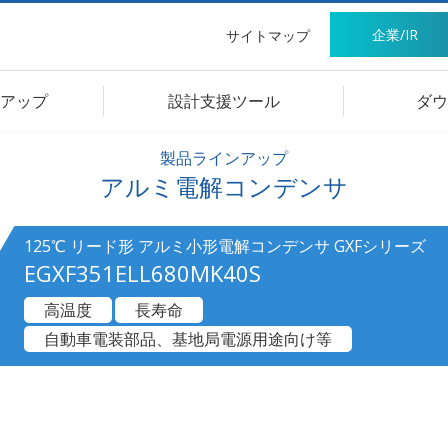
企業/IR
サイトマップ
アップ
設計支援ツール
ダウ
製品ラインアップ
アルミ電解コンデンサ
125℃ リード形 アルミ小形電解コンデンサ GXFシリーズ
EGXF351ELL680MK40S
高温度
長寿命
自動車電装部品、基地局電源用途向け等