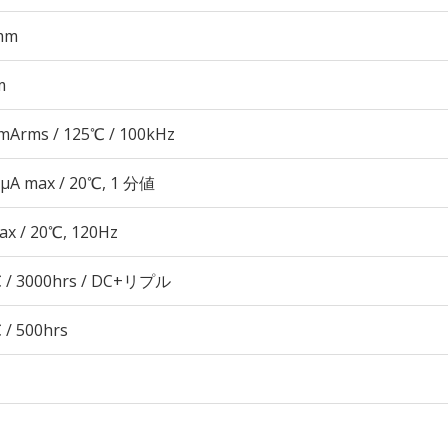
mm
m
mArms / 125℃ / 100kHz
 μA max / 20℃, 1 分値
ax / 20℃, 120Hz
 / 3000hrs / DC+リプル
 / 500hrs