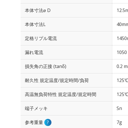
本体寸法⌀ D
12.5
本体寸法L
40m
定格リプル電流
1450
漏れ電流
1050
損失角の正接 (tanδ)
0.2 m
耐久性 規定温度/規定時間/負荷
125℃
高温無負荷特性 規定温度/規定時間
125℃
端子メッキ
Sn
参考重量
?
7g