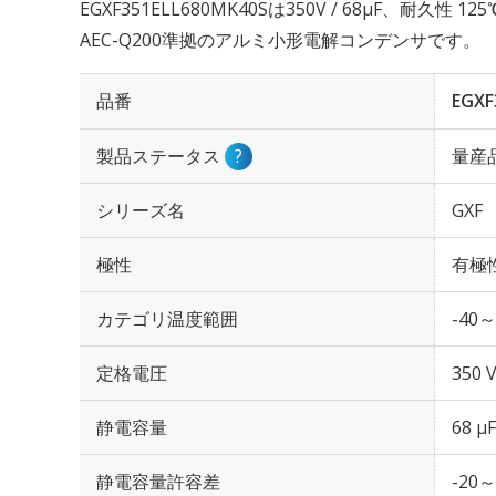
EGXF351ELL680MK40Sは350V / 68µF、耐久性 
AEC-Q200準拠のアルミ小形電解コンデンサです。
品番
EGXF
製品ステータス
?
量産
シリーズ名
GXF
極性
有極
カテゴリ温度範囲
-40～
定格電圧
350 
静電容量
68 µF
静電容量許容差
-20～