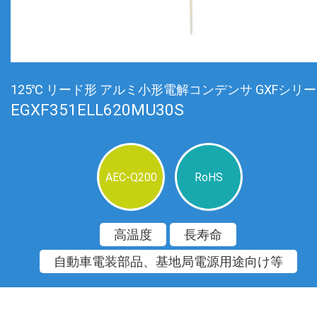
125℃ リード形 アルミ小形電解コンデンサ GXFシリ
EGXF351ELL620MU30S
AEC-Q200
RoHS
高温度
長寿命
自動車電装部品、基地局電源用途向け等