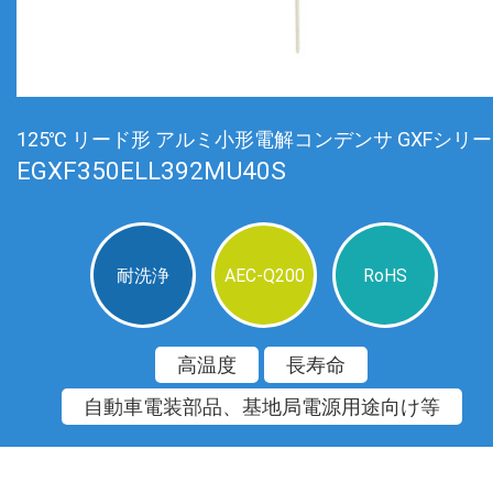
125℃ リード形 アルミ小形電解コンデンサ GXFシリ
EGXF350ELL392MU40S
耐洗浄
AEC-Q200
RoHS
高温度
長寿命
自動車電装部品、基地局電源用途向け等