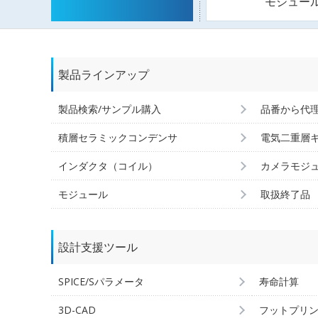
モジュー
製品ラインアップ
製品検索/サンプル購入
品番から代
積層セラミックコンデンサ
電気二重層
インダクタ（コイル）
カメラモジ
モジュール
取扱終了品
設計支援ツール
SPICE/Sパラメータ
寿命計算
3D-CAD
フットプリ