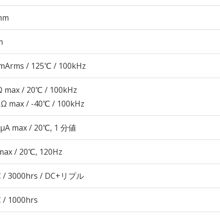
mm
m
mArms / 125℃ / 100kHz
 max / 20℃ / 100kHz
Ω max / -40℃ / 100kHz
 μA max / 20℃, 1 分値
max / 20℃, 120Hz
 / 3000hrs / DC+リプル
 / 1000hrs