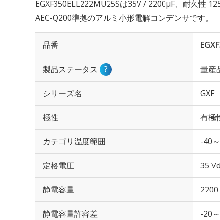
EGXF350ELL222MU25Sは35V / 2200µF、耐久性
AEC-Q200準拠のアルミ小形電解コンデンサです。
品番
EGXF
製品ステータス
?
量産
シリーズ名
GXF
極性
有極
カテゴリ温度範囲
-40～
定格電圧
35 Vd
静電容量
2200
静電容量許容差
-20～