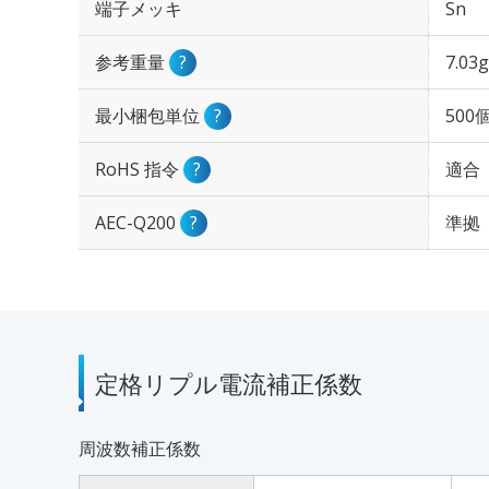
端子メッキ
Sn
参考重量
?
7.03g
最小梱包単位
?
500
RoHS 指令
?
適合
AEC-Q200
?
準拠
定格リプル電流補正係数
周波数補正係数