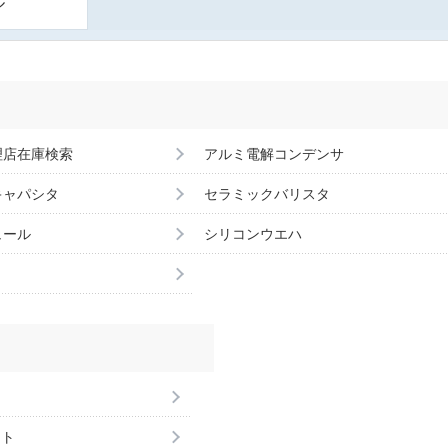
ル
理店在庫検索
アルミ電解コンデンサ
キャパシタ
セラミックバリスタ
ュール
シリコンウエハ
ント