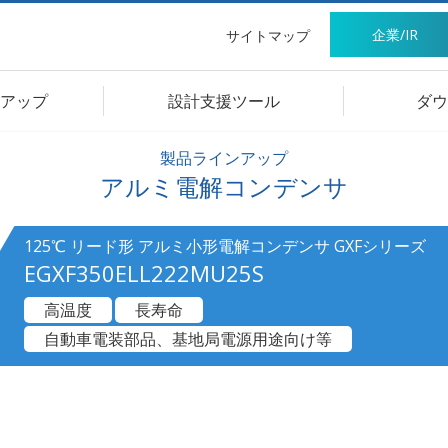
企業/IR
サイトマップ
アップ
設計支援ツール
ダウ
製品ラインアップ
アルミ電解コンデンサ
125℃ リード形 アルミ小形電解コンデンサ GXFシリーズ
EGXF350ELL222MU25S
高温度
長寿命
自動車電装部品、基地局電源用途向け等