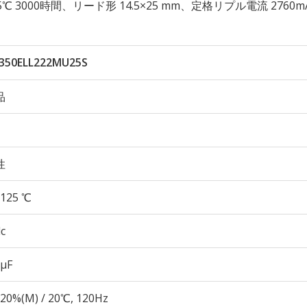
 125℃ 3000時間、リード形 14.5×25 mm、定格リプル電流 2760m
350ELL222MU25S
品
性
125 ℃
c
 µF
20%(M) / 20℃, 120Hz