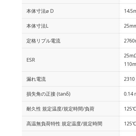
本体寸法⌀ D
14.5
本体寸法L
25m
定格リプル電流
2760
25mΩ
ESR
110m
漏れ電流
2310
損失角の正接 (tanδ)
0.14 
耐久性 規定温度/規定時間/負荷
125℃
高温無負荷特性 規定温度/規定時間
125℃