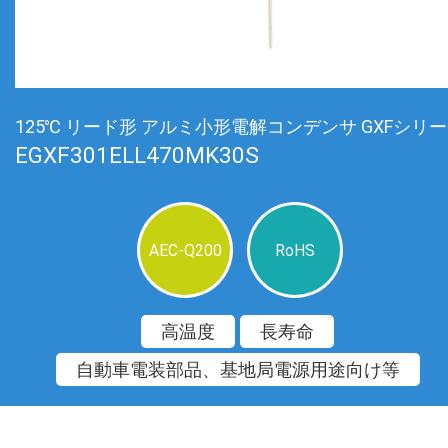
125℃ リード形 アルミ小形電解コンデンサ GXFシリ
EGXF301ELL470MK30S
AEC-Q200
RoHS
高温度
長寿命
自動車電装部品、基地局電源用途向け等