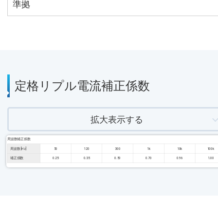
準拠
定格リプル電流補正係数
拡大表示する
周波数補正係数
周波数 [Hz]
50
120
300
1k
10k
100k
補正係数
0.25
0.35
0.50
0.70
0.96
1.00