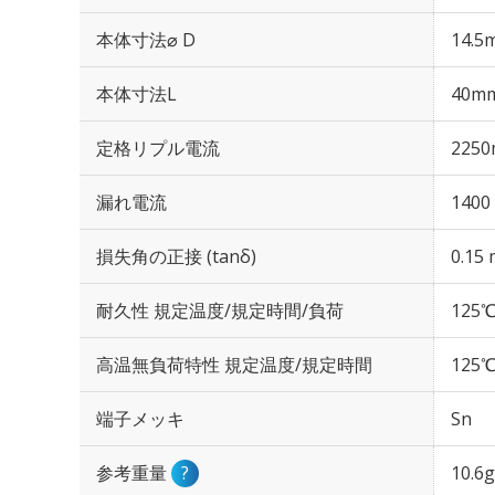
本体寸法⌀ D
14.5
本体寸法L
40m
定格リプル電流
2250
漏れ電流
1400
損失角の正接 (tanδ)
0.15 
耐久性 規定温度/規定時間/負荷
125℃
高温無負荷特性 規定温度/規定時間
125℃
端子メッキ
Sn
参考重量
?
10.6g