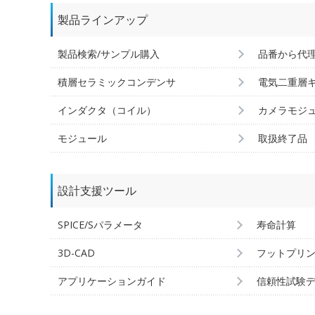
製品ラインアップ
製品検索/サンプル購入
品番から代
積層セラミックコンデンサ
電気二重層
インダクタ（コイル）
カメラモジ
モジュール
取扱終了品
設計支援ツール
SPICE/Sパラメータ
寿命計算
3D-CAD
フットプリ
アプリケーションガイド
信頼性試験