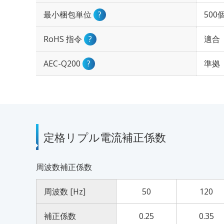
最小梱包単位
?
500
RoHS 指令
?
適合
AEC-Q200
?
準拠
定格リプル電流補正係数
周波数補正係数
周波数 [Hz]
50
120
補正係数
0.25
0.35