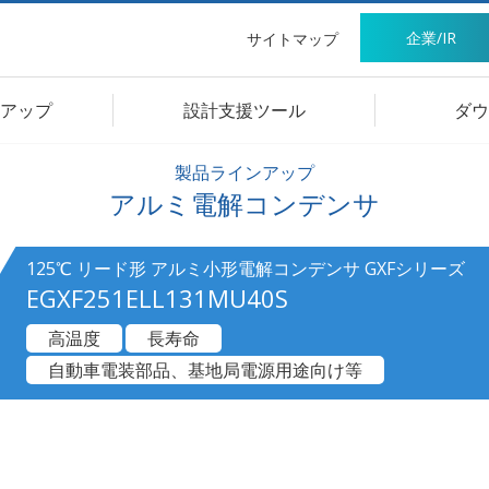
企業/IR
サイトマップ
アップ
設計支援ツール
ダウ
製品ラインアップ
アルミ電解コンデンサ
125℃ リード形 アルミ小形電解コンデンサ GXFシリーズ
EGXF251ELL131MU40S
高温度
長寿命
自動車電装部品、基地局電源用途向け等