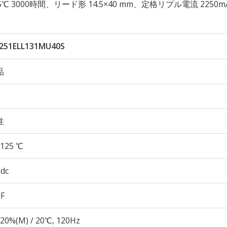
 125℃ 3000時間、リード形 14.5×40 mm、定格リプル電流 2250m
251ELL131MU40S
品
性
125 ℃
Vdc
µF
20%(M) / 20℃, 120Hz