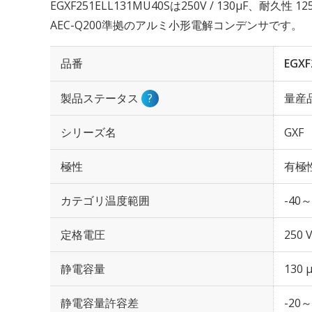
EGXF251ELL131MU40Sは250V / 130µF、耐久性
AEC-Q200準拠のアルミ小形電解コンデンサです。
品番
EGXF
製品ステータス
?
量産
シリーズ名
GXF
極性
有極
カテゴリ温度範囲
-40～
定格電圧
250 
静電容量
130 
静電容量許容差
-20～