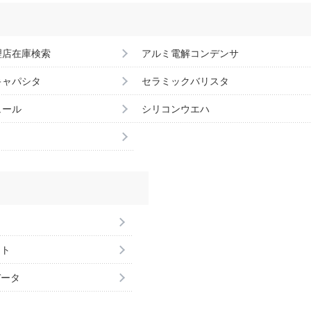
理店在庫検索
アルミ電解コンデンサ
キャパシタ
セラミックバリスタ
ュール
シリコンウエハ
ント
データ