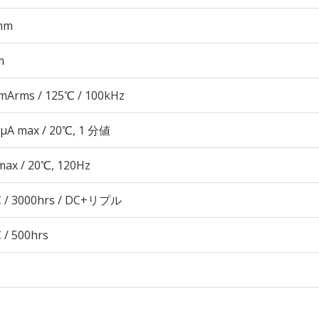
mm
m
mArms / 125℃ / 100kHz
 μA max / 20℃, 1 分値
max / 20℃, 120Hz
 / 3000hrs / DC+リプル
 / 500hrs