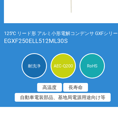
125℃ リード形 アルミ小形電解コンデンサ GXFシリ
EGXF250ELL512ML30S
耐洗浄
AEC-Q200
RoHS
高温度
長寿命
自動車電装部品、基地局電源用途向け等