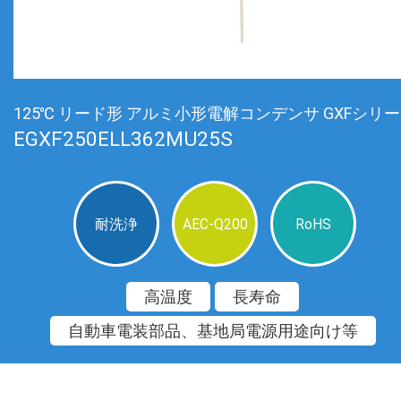
125℃ リード形 アルミ小形電解コンデンサ GXFシリ
EGXF250ELL362MU25S
耐洗浄
AEC-Q200
RoHS
高温度
長寿命
自動車電装部品、基地局電源用途向け等