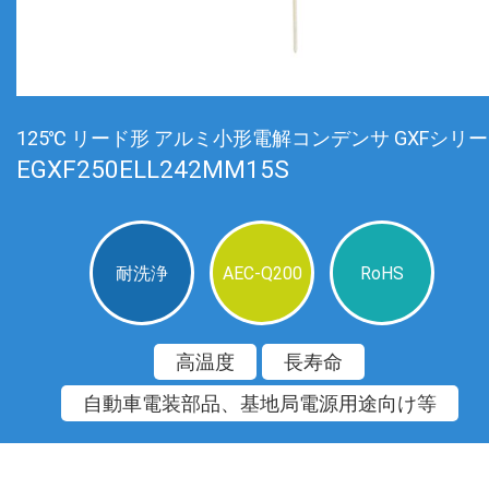
125℃ リード形 アルミ小形電解コンデンサ GXFシリ
EGXF250ELL242MM15S
耐洗浄
AEC-Q200
RoHS
高温度
長寿命
自動車電装部品、基地局電源用途向け等