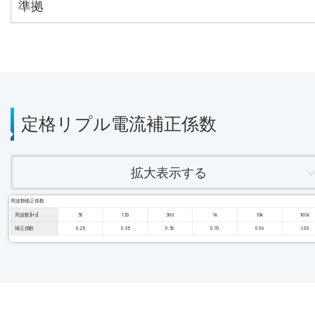
準拠
定格リプル電流補正係数
拡大表示する
周波数補正係数
周波数 [Hz]
50
120
300
1k
10k
100k
補正係数
0.25
0.35
0.50
0.70
0.96
1.00