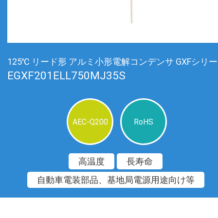
125℃ リード形 アルミ小形電解コンデンサ GXFシリ
EGXF201ELL750MJ35S
AEC-Q200
RoHS
高温度
長寿命
自動車電装部品、基地局電源用途向け等