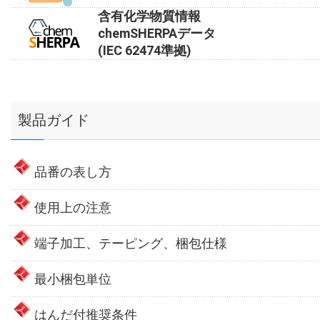
含有化学物質情報
chemSHERPAデータ
(IEC 62474準拠)
製品ガイド
品番の表し方
使用上の注意
端子加工、テーピング、梱包仕様
最小梱包単位
はんだ付推奨条件