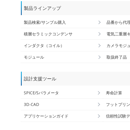
製品ラインアップ
製品検索/サンプル購入
品番から代
積層セラミックコンデンサ
電気二重層
インダクタ（コイル）
カメラモジ
モジュール
取扱終了品
設計支援ツール
SPICE/Sパラメータ
寿命計算
3D-CAD
フットプリ
アプリケーションガイド
信頼性試験