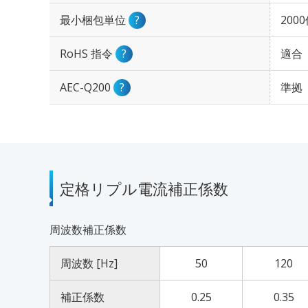
最小梱包単位
?
200
RoHS 指令
?
適合
AEC-Q200
?
準拠
定格リプル電流補正係数
周波数補正係数
周波数 [Hz]
50
120
補正係数
0.25
0.35