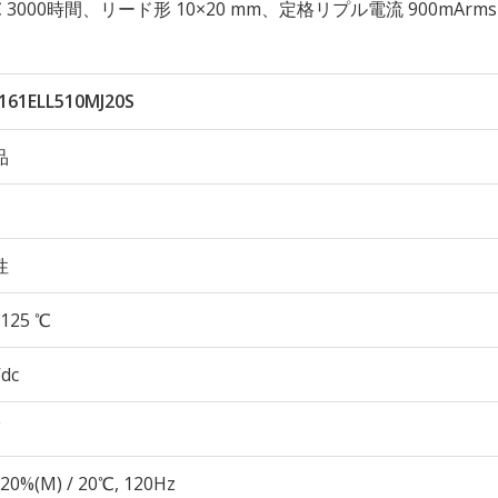
125℃ 3000時間、リード形 10×20 mm、定格リプル電流 900mArms
161ELL510MJ20S
品
性
125 ℃
Vdc
20%(M) / 20℃, 120Hz