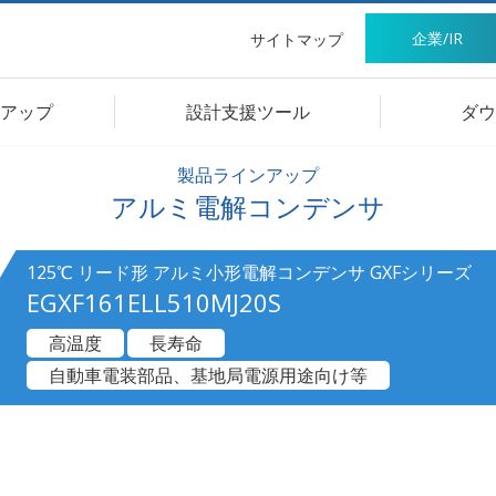
企業/IR
サイトマップ
アップ
設計支援ツール
ダウ
製品ラインアップ
アルミ電解コンデンサ
125℃ リード形 アルミ小形電解コンデンサ GXFシリーズ
EGXF161ELL510MJ20S
高温度
長寿命
自動車電装部品、基地局電源用途向け等