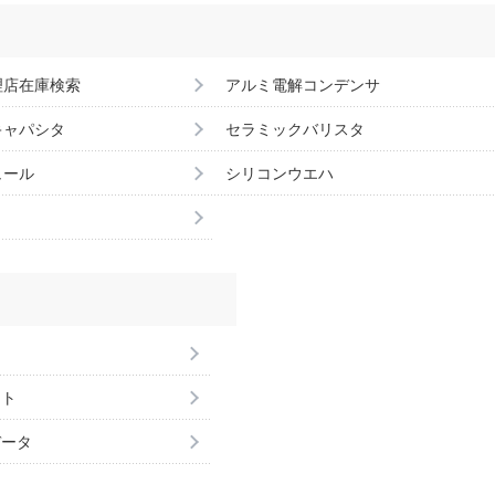
理店在庫検索
アルミ電解コンデンサ
キャパシタ
セラミックバリスタ
ュール
シリコンウエハ
ント
データ