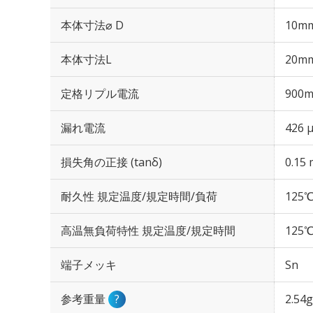
本体寸法⌀ D
10m
本体寸法L
20m
定格リプル電流
900m
漏れ電流
426 
損失角の正接 (tanδ)
0.15 
耐久性 規定温度/規定時間/負荷
125℃
高温無負荷特性 規定温度/規定時間
125℃
端子メッキ
Sn
参考重量
?
2.54g