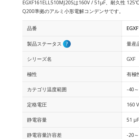
EGXF161ELL510MJ20Sは160V / 51µF、耐久性 
Q200準拠のアルミ小形電解コンデンサです。
品番
EGXF
製品ステータス
?
量産
シリーズ名
GXF
極性
有極
カテゴリ温度範囲
-40～
定格電圧
160 
静電容量
51 µF
静電容量許容差
-20～