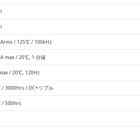
m
m
Arms / 125℃ / 100kHz
μA max / 20℃, 1 分値
max / 20℃, 120Hz
 / 3000hrs / DC+リプル
 / 500hrs