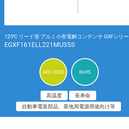
125℃ リード形 アルミ小形電解コンデンサ GXFシリ
EGXF161ELL221MU35S
AEC-Q200
RoHS
高温度
長寿命
自動車電装部品、基地局電源用途向け等