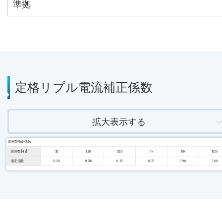
準拠
定格リプル電流補正係数
拡大表示する
周波数補正係数
周波数 [Hz]
50
120
300
1k
10k
100k
補正係数
0.25
0.35
0.50
0.70
0.96
1.00