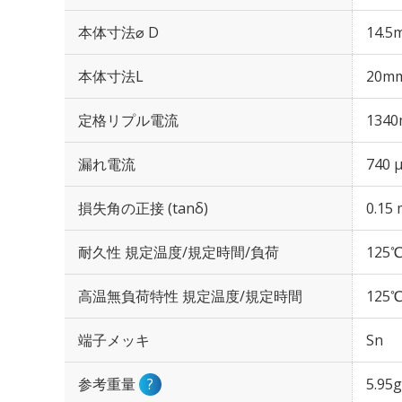
本体寸法⌀ D
14.5
本体寸法L
20m
定格リプル電流
1340
漏れ電流
740 
損失角の正接 (tanδ)
0.15 
耐久性 規定温度/規定時間/負荷
125℃
高温無負荷特性 規定温度/規定時間
125℃
端子メッキ
Sn
参考重量
?
5.95g