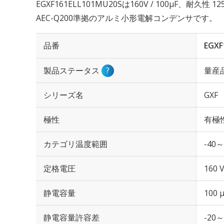
EGXF161ELL101MU20Sは160V / 100µF、耐久性
AEC-Q200準拠のアルミ小形電解コンデンサです。
品番
EGXF
製品ステータス
?
量産
シリーズ名
GXF
極性
有極
カテゴリ温度範囲
-40～
定格電圧
160 
静電容量
100 
静電容量許容差
-20～