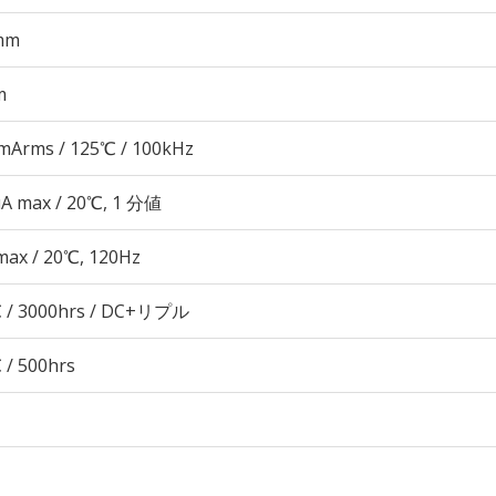
mm
m
mArms / 125℃ / 100kHz
μA max / 20℃, 1 分値
max / 20℃, 120Hz
 / 3000hrs / DC+リプル
 / 500hrs