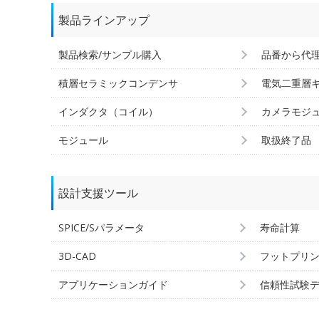
製品ラインアップ
製品検索/サンプル購入
品番から代
積層セラミックコンデンサ
電気二重層
インダクタ（コイル）
カメラモジ
モジュール
取扱終了品
設計支援ツール
SPICE/Sパラメータ
寿命計算
3D-CAD
フットプリ
アプリケーションガイド
信頼性試験