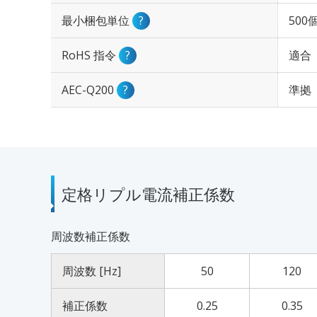
最小梱包単位
?
500
RoHS 指令
?
適合
AEC-Q200
?
準拠
定格リプル電流補正係数
周波数補正係数
周波数 [Hz]
50
120
補正係数
0.25
0.35