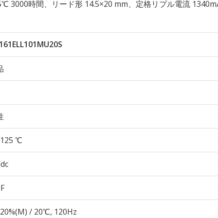
 125℃ 3000時間、リード形 14.5×20 mm、定格リプル電流 1340m
161ELL101MU20S
品
性
125 ℃
Vdc
µF
20%(M) / 20℃, 120Hz