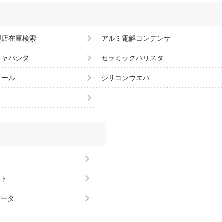
理店在庫検索
アルミ電解コンデンサ
キャパシタ
セラミックバリスタ
ュール
シリコンウエハ
ント
データ