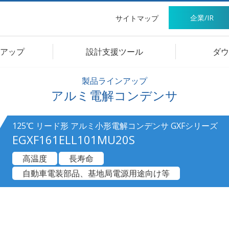
企業/IR
サイトマップ
アップ
設計支援ツール
ダウ
製品ラインアップ
アルミ電解コンデンサ
125℃ リード形 アルミ小形電解コンデンサ GXFシリーズ
EGXF161ELL101MU20S
高温度
長寿命
自動車電装部品、基地局電源用途向け等