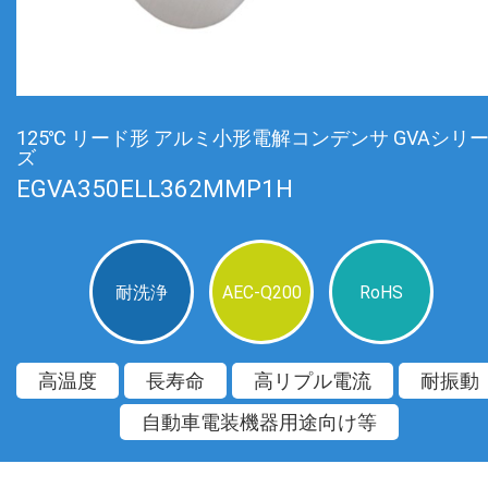
125℃ リード形 アルミ小形電解コンデンサ GVAシリ
ズ
EGVA350ELL362MMP1H
耐洗浄
AEC-Q200
RoHS
高温度
長寿命
高リプル電流
耐振動
自動車電装機器用途向け等