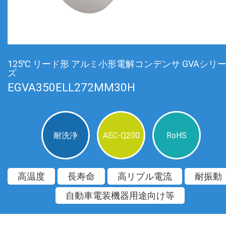
125℃ リード形 アルミ小形電解コンデンサ GVAシリ
ズ
EGVA350ELL272MM30H
耐洗浄
AEC-Q200
RoHS
高温度
長寿命
高リプル電流
耐振動
自動車電装機器用途向け等