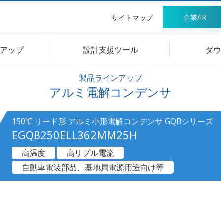
企業/IR
サイトマップ
アップ
設計支援ツール
ダウ
製品ラインアップ
アルミ電解コンデンサ
150℃ リード形 アルミ小形電解コンデンサ GQBシリーズ
EGQB250ELL362MM25H
高温度
高リプル電流
自動車電装部品、基地局電源用途向け等