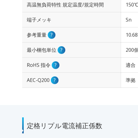
高温無負荷特性 規定温度/規定時間
150℃
端子メッキ
Sn
参考重量
?
10.6
最小梱包単位
?
200
RoHS 指令
?
適合
AEC-Q200
?
準拠
定格リプル電流補正係数