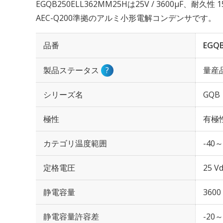
EGQB250ELL362MM25Hは25V / 3600µF、耐久
AEC-Q200準拠のアルミ小形電解コンデンサです。
品番
EGQB
製品ステータス
?
量産
シリーズ名
GQB
極性
有極
カテゴリ温度範囲
-40～
定格電圧
25 Vd
静電容量
3600
静電容量許容差
-20～