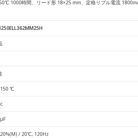
性 150℃ 1000時間、リード形 18×25 mm、定格リプル電流 1800m
250ELL362MM25H
品
性
150 ℃
c
 µF
20%(M) / 20℃, 120Hz