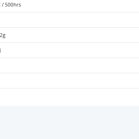
 / 500hrs
82g
個