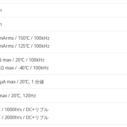
m
m
mArms / 150℃ / 100kHz
mArms / 125℃ / 100kHz
 max / 20℃ / 100kHz
Ω max / -40℃ / 100kHz
 μA max / 20℃, 1 分値
max / 20℃, 120Hz
 / 1000hrs / DC+リプル
 / 2000hrs / DC+リプル