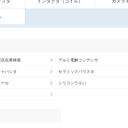
リスタ
インダクタ（コイル）
カメラ
ル
理店在庫検索
アルミ電解コンデンサ
キャパシタ
セラミックバリスタ
ュール
シリコンウエハ