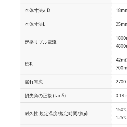
本体寸法⌀ D
18m
本体寸法L
25m
1800
定格リプル電流
4800
42mΩ
ESR
700m
漏れ電流
2700
損失角の正接 (tanδ)
0.18 
150℃
耐久性 規定温度/規定時間/負荷
125℃