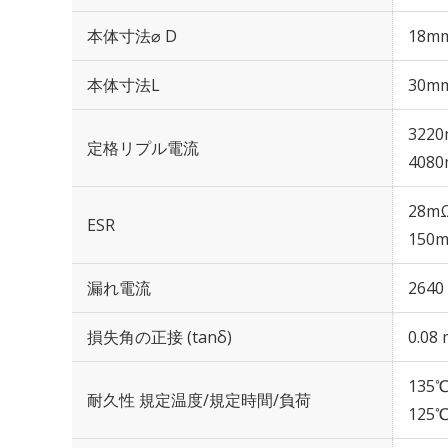
本体寸法⌀ D
18m
本体寸法L
30m
3220
定格リプル電流
4080
28mΩ
ESR
150m
漏れ電流
2640
損失角の正接 (tanδ)
0.08 
135℃
耐久性 規定温度/規定時間/負荷
125℃