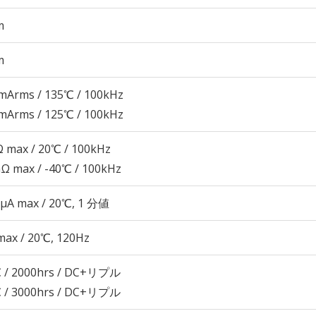
m
m
mArms / 135℃ / 100kHz
mArms / 125℃ / 100kHz
 max / 20℃ / 100kHz
Ω max / -40℃ / 100kHz
 μA max / 20℃, 1 分値
max / 20℃, 120Hz
 / 2000hrs / DC+リプル
 / 3000hrs / DC+リプル