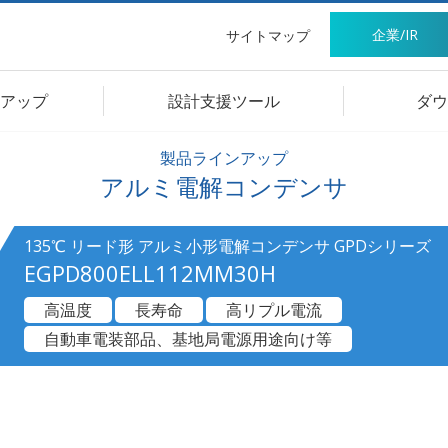
企業/IR
サイトマップ
アップ
設計支援ツール
ダウ
製品ラインアップ
アルミ電解コンデンサ
135℃ リード形 アルミ小形電解コンデンサ GPDシリーズ
EGPD800ELL112MM30H
高温度
長寿命
高リプル電流
自動車電装部品、基地局電源用途向け等