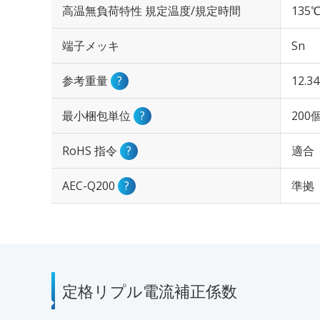
高温無負荷特性 規定温度/規定時間
135℃
端子メッキ
Sn
参考重量
?
12.3
最小梱包単位
?
200
RoHS 指令
?
適合
AEC-Q200
?
準拠
定格リプル電流補正係数