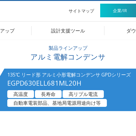
企業/IR
サイトマップ
アップ
設計支援ツール
ダウ
製品ラインアップ
アルミ電解コンデンサ
135℃ リード形 アルミ小形電解コンデンサ GPDシリーズ
EGPD630ELL681ML20H
高温度
長寿命
高リプル電流
自動車電装部品、基地局電源用途向け等