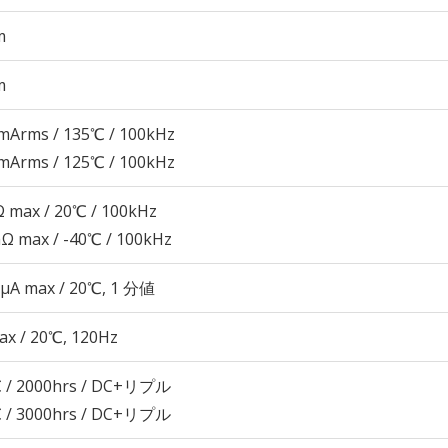
m
m
mArms / 135℃ / 100kHz
mArms / 125℃ / 100kHz
 max / 20℃ / 100kHz
Ω max / -40℃ / 100kHz
 μA max / 20℃, 1 分値
ax / 20℃, 120Hz
 / 2000hrs / DC+リプル
 / 3000hrs / DC+リプル