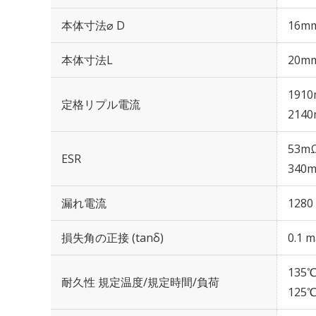
本体寸法⌀ D
16m
本体寸法L
20m
1910
定格リプル電流
2140
53mΩ
ESR
340m
漏れ電流
1280
損失角の正接 (tanδ)
0.1 m
135℃
耐久性 規定温度/規定時間/負荷
125℃