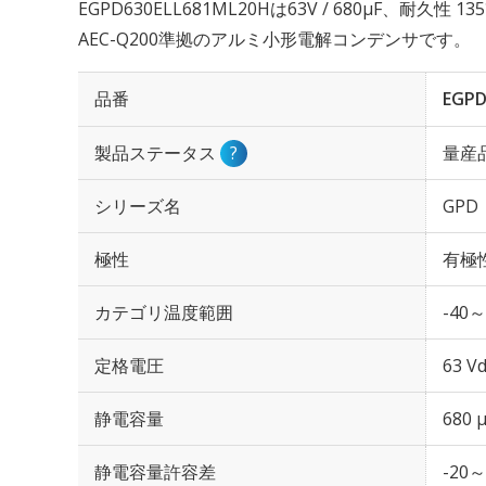
EGPD630ELL681ML20Hは63V / 680µF、耐久性
AEC-Q200準拠のアルミ小形電解コンデンサです。
品番
EGPD
製品ステータス
?
量産
シリーズ名
GPD
極性
有極
カテゴリ温度範囲
-40～
定格電圧
63 Vd
静電容量
680 
静電容量許容差
-20～