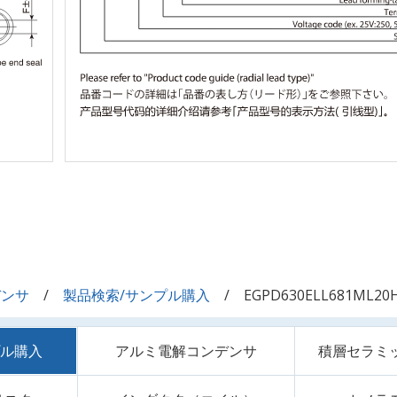
デンサ
製品検索/サンプル購入
EGPD630ELL681ML20
プル購入
アルミ電解コンデンサ
積層セラミ