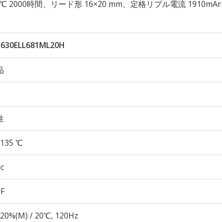
 135℃ 2000時間、リード形 16×20 mm、定格リプル電流 1910mA
630ELL681ML20H
品
性
135 ℃
c
µF
20%(M) / 20℃, 120Hz