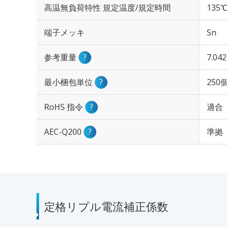
高温無負荷特性 規定温度/規定時間
135℃
端子メッキ
Sn
参考重量
?
7.04
最小梱包単位
?
250
RoHS 指令
?
適合
AEC-Q200
?
準拠
定格リプル電流補正係数