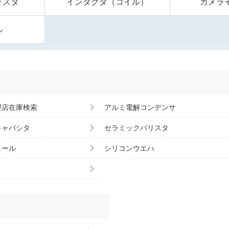
リスタ
インダクタ（コイル）
カメラ
ル
理店在庫検索
アルミ電解コンデンサ
キャパシタ
セラミックバリスタ
ュール
シリコンウエハ