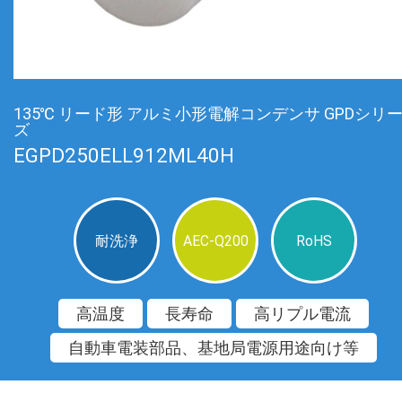
135℃ リード形 アルミ小形電解コンデンサ GPDシリ
ズ
EGPD250ELL912ML40H
耐洗浄
AEC-Q200
RoHS
高温度
長寿命
高リプル電流
自動車電装部品、基地局電源用途向け等