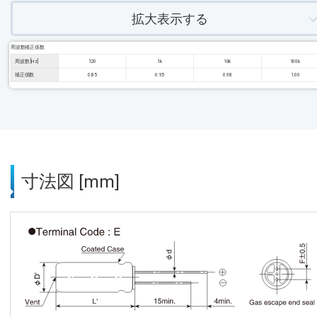
拡大表示する
周波数補正係数
周波数 [Hz]
120
1k
10k
100k
補正係数
0.85
0.95
0.98
1.00
寸法図 [mm]