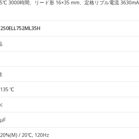
性 135℃ 3000時間、リード形 16×35 mm、定格リプル電流 3630m
250ELL752ML35H
品
性
135 ℃
c
 µF
20%(M) / 20℃, 120Hz