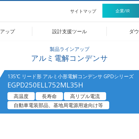
企業/IR
サイトマップ
アップ
設計支援ツール
ダウ
製品ラインアップ
アルミ電解コンデンサ
135℃ リード形 アルミ小形電解コンデンサ GPDシリーズ
EGPD250ELL752ML35H
高温度
長寿命
高リプル電流
自動車電装部品、基地局電源用途向け等