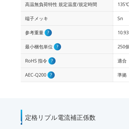
高温無負荷特性 規定温度/規定時間
135℃
端子メッキ
Sn
参考重量
?
10.9
最小梱包単位
?
250
RoHS 指令
?
適合
AEC-Q200
?
準拠
定格リプル電流補正係数