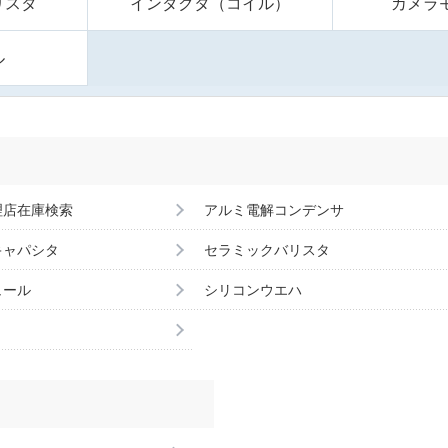
リスタ
インダクタ（コイル）
カメラ
ル
理店在庫検索
アルミ電解コンデンサ
キャパシタ
セラミックバリスタ
ュール
シリコンウエハ