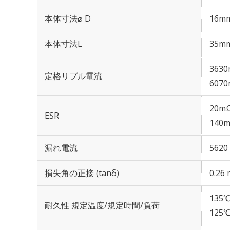
本体寸法⌀ D
16m
本体寸法L
35m
3630
定格リプル電流
6070
20mΩ
ESR
140m
漏れ電流
5620
損失角の正接 (tanδ)
0.26 
135℃
耐久性 規定温度/規定時間/負荷
125℃