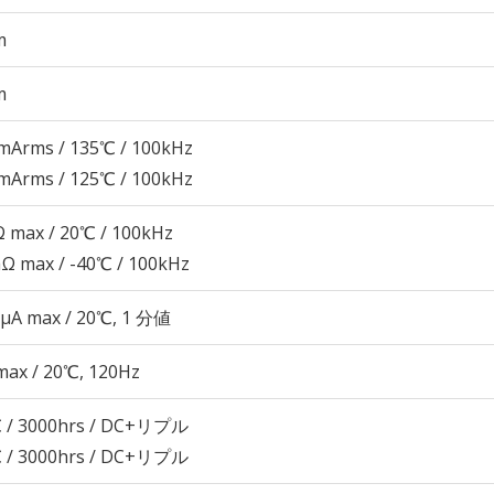
m
m
mArms / 135℃ / 100kHz
mArms / 125℃ / 100kHz
 max / 20℃ / 100kHz
Ω max / -40℃ / 100kHz
 μA max / 20℃, 1 分値
max / 20℃, 120Hz
 / 3000hrs / DC+リプル
 / 3000hrs / DC+リプル