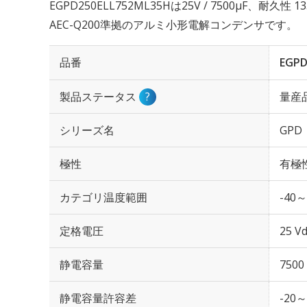
EGPD250ELL752ML35Hは25V / 7500µF、耐久
AEC-Q200準拠のアルミ小形電解コンデンサです。
品番
EGPD
製品ステータス
?
量産
シリーズ名
GPD
極性
有極
カテゴリ温度範囲
-40～
定格電圧
25 Vd
静電容量
7500
静電容量許容差
-20～