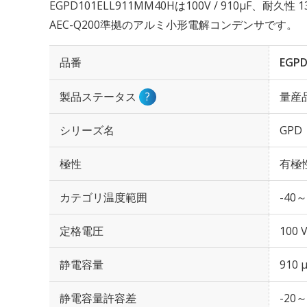
EGPD101ELL911MM40Hは100V / 910µF、耐久
AEC-Q200準拠のアルミ小形電解コンデンサです。
品番
EGPD
製品ステータス
?
量産
シリーズ名
GPD
極性
有極
カテゴリ温度範囲
-40～
定格電圧
100 
静電容量
910 
静電容量許容差
-20～