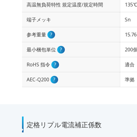
高温無負荷特性 規定温度/規定時間
135℃
端子メッキ
Sn
参考重量
?
15.7
最小梱包単位
?
200
RoHS 指令
?
適合
AEC-Q200
?
準拠
定格リプル電流補正係数