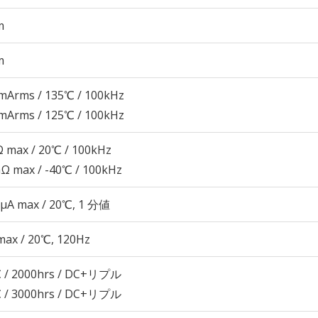
m
m
mArms / 135℃ / 100kHz
mArms / 125℃ / 100kHz
 max / 20℃ / 100kHz
Ω max / -40℃ / 100kHz
 μA max / 20℃, 1 分値
max / 20℃, 120Hz
 / 2000hrs / DC+リプル
 / 3000hrs / DC+リプル