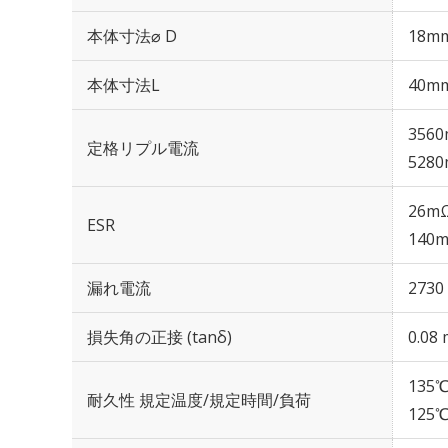
本体寸法⌀ D
18m
本体寸法L
40m
3560
定格リプル電流
5280
26mΩ
ESR
140m
漏れ電流
2730
損失角の正接 (tanδ)
0.08 
135℃
耐久性 規定温度/規定時間/負荷
125℃