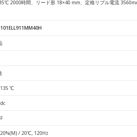
性 135℃ 2000時間、リード形 18×40 mm、定格リプル電流 3560m
101ELL911MM40H
品
性
135 ℃
Vdc
µF
20%(M) / 20℃, 120Hz