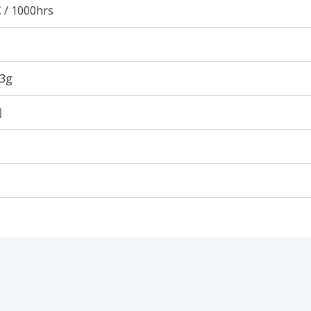
 / 1000hrs
63g
個