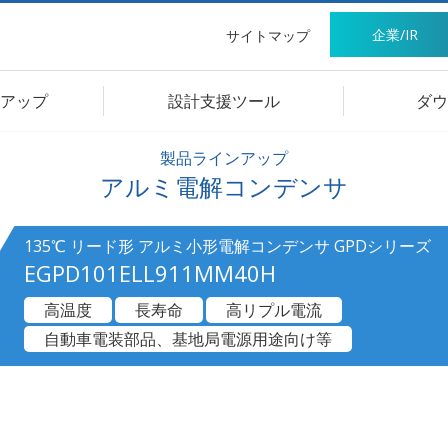
企業/IR
サイトマップ
アップ
設計支援ツール
ダウ
製品ラインアップ
アルミ電解コンデンサ
135℃ リード形 アルミ小形電解コンデンサ GPDシリーズ
EGPD101ELL911MM40H
高温度
長寿命
高リプル電流
自動車電装部品、基地局電源用途向け等