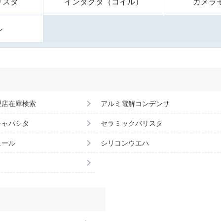
リスタ
インダクタ（コイル）
カメラ
ル
理店在庫検索
アルミ電解コンデンサ
キャパシタ
セラミックバリスタ
ュール
シリコンウエハ