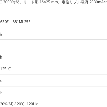
 125℃ 3000時間、リード形 16×25 mm、定格リプル電流 2030mAr
630ELL681ML25S
品
性
125 ℃
c
µF
20%(M) / 20℃, 120Hz