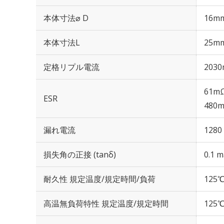
本体寸法⌀ D
16m
本体寸法L
25m
定格リプル電流
2030
61mΩ
ESR
480m
漏れ電流
1280
損失角の正接 (tanδ)
0.1 m
耐久性 規定温度/規定時間/負荷
125℃
高温無負荷特性 規定温度/規定時間
125℃