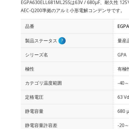
EGPA630ELL681ML25Sは63V / 680µF、耐久性
AEC-Q200準拠のアルミ小形電解コンデンサです。
品番
EGPA
製品ステータス
?
量産
シリーズ名
GPA
極性
有極
カテゴリ温度範囲
-40～
定格電圧
63 Vd
静電容量
680 
静電容量許容差
-20～