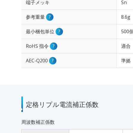
端子メッキ
Sn
参考重量
?
8.6g
最小梱包単位
?
500
RoHS 指令
?
適合
AEC-Q200
?
準拠
定格リプル電流補正係数
周波数補正係数