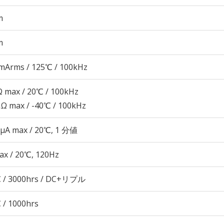
m
m
mArms / 125℃ / 100kHz
 max / 20℃ / 100kHz
Ω max / -40℃ / 100kHz
 μA max / 20℃, 1 分値
ax / 20℃, 120Hz
 / 3000hrs / DC+リプル
 / 1000hrs