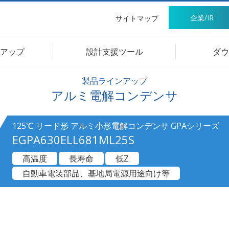
企業/IR
サイトマップ
アップ
設計支援ツール
ダウ
製品ラインアップ
アルミ電解コンデンサ
125℃ リード形 アルミ小形電解コンデンサ GPAシリーズ
EGPA630ELL681ML25S
高温度
長寿命
低Z
自動車電装部品、基地局電源用途向け等