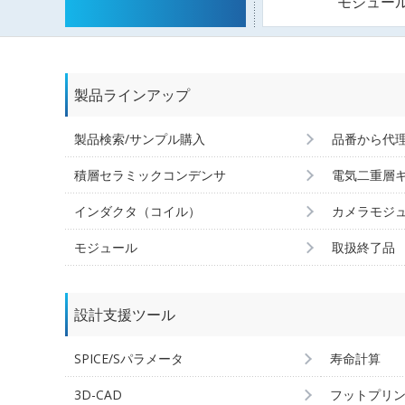
モジュー
製品ラインアップ
製品検索/サンプル購入
品番から代
積層セラミックコンデンサ
電気二重層
インダクタ（コイル）
カメラモジ
モジュール
取扱終了品
設計支援ツール
SPICE/Sパラメータ
寿命計算
3D-CAD
フットプリ