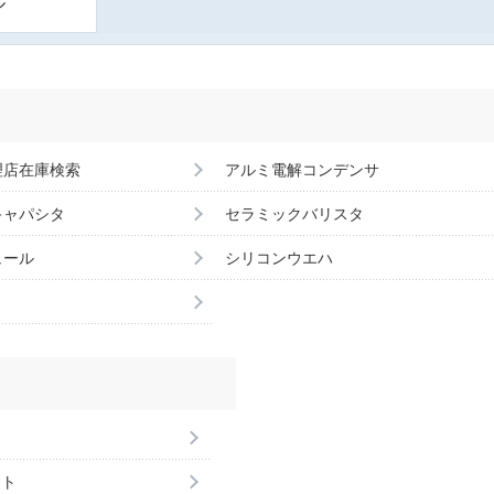
ル
理店在庫検索
アルミ電解コンデンサ
キャパシタ
セラミックバリスタ
ュール
シリコンウエハ
ント