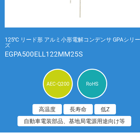
125℃ リード形 アルミ小形電解コンデンサ GPAシリ
ズ
EGPA500ELL122MM25S
AEC-Q200
RoHS
高温度
長寿命
低Z
自動車電装部品、基地局電源用途向け等