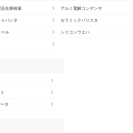
理店在庫検索
アルミ電解コンデンサ
キャパシタ
セラミックバリスタ
ュール
シリコンウエハ
ント
データ