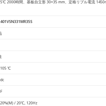
性 105℃ 2000時間、基板自立形 30×35 mm、定格リプル電流 1450
401VSN331MR35S
品
性
105 ℃
Vdc
µF
20%(M) / 20℃, 120Hz