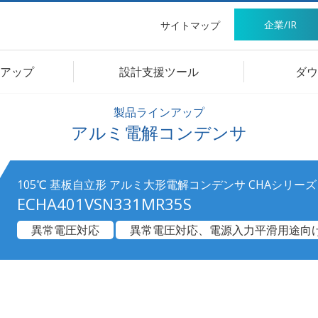
企業/IR
サイトマップ
アップ
設計支援ツール
ダウ
製品ラインアップ
アルミ電解コンデンサ
105℃ 基板自立形 アルミ大形電解コンデンサ CHAシリーズ
ECHA401VSN331MR35S
異常電圧対応
異常電圧対応、電源入力平滑用途向