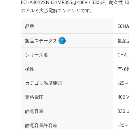
ECHA401VSN331MR35Sは400V / 330µF、耐久
のアルミ大形電解コンデンサです。
品番
ECHA
製品ステータス
?
量産
シリーズ名
CHA
極性
有極
カテゴリ温度範囲
-25～
定格電圧
400 
静電容量
330 
静電容量許容差
-20～