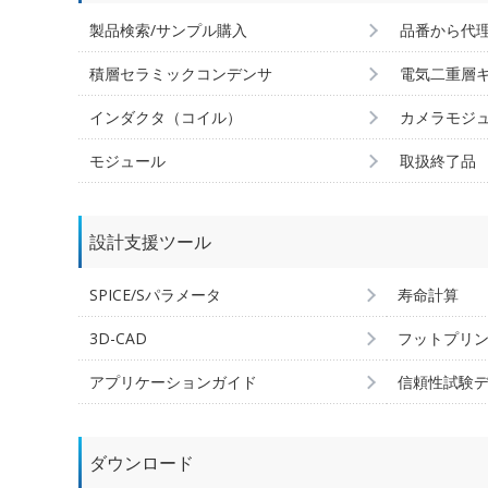
製品検索/サンプル購入
品番から代
積層セラミックコンデンサ
電気二重層
インダクタ（コイル）
カメラモジ
モジュール
取扱終了品
設計支援ツール
SPICE/Sパラメータ
寿命計算
3D-CAD
フットプリ
アプリケーションガイド
信頼性試験
ダウンロード