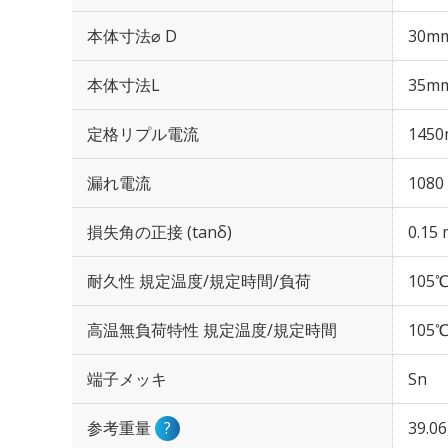
本体寸法⌀ D
30m
本体寸法L
35m
定格リプル電流
1450
漏れ電流
1080
損失角の正接 (tanδ)
0.15 
耐久性 規定温度/規定時間/負荷
105℃
高温無負荷特性 規定温度/規定時間
105℃
端子メッキ
Sn
参考重量
?
39.0