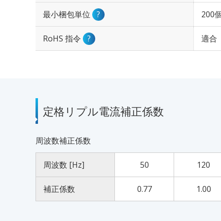
最小梱包単位
?
200
RoHS 指令
?
適合
定格リプル電流補正係数
周波数補正係数
周波数 [Hz]
50
120
補正係数
0.77
1.00