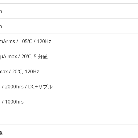
m
m
mArms / 105℃ / 120Hz
 μA max / 20℃, 5 分値
max / 20℃, 120Hz
 / 2000hrs / DC+リプル
 / 1000hrs
6g