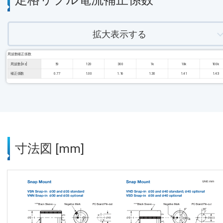
拡大表示する
周波数補正係数
周波数 [Hz]
50
120
300
1k
10k
100k
補正係数
0.77
1.00
1.16
1.30
1.41
1.43
寸法図 [mm]