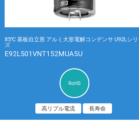
85℃ 基板自立形 アルミ大形電解コンデンサ U92Lシ
ズ
E92L501VNT152MUA5U
RoHS
高リプル電流
長寿命