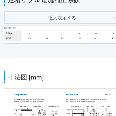
拡大表示する
周波数補正係数
周波数 [Hz]
50
120
300
1k
10k
100k
補正係数
0.70
1.00
1.16
1.30
1.41
1.43
寸法図 [mm]