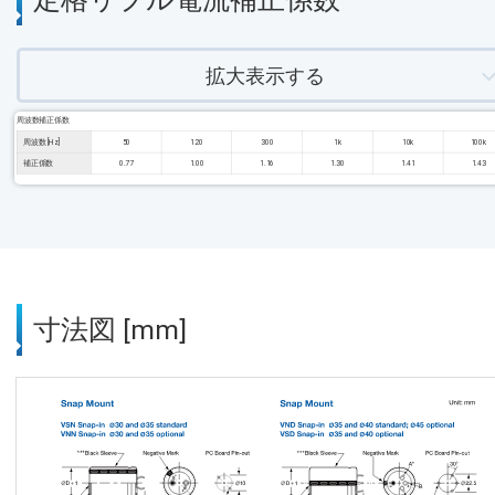
拡大表示する
周波数補正係数
周波数 [Hz]
50
120
300
1k
10k
100k
補正係数
0.77
1.00
1.16
1.30
1.41
1.43
寸法図 [mm]