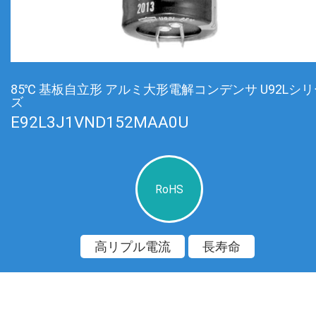
85℃ 基板自立形 アルミ大形電解コンデンサ U92Lシ
ズ
E92L3J1VND152MAA0U
RoHS
高リプル電流
長寿命