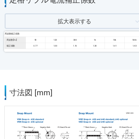
拡大表示する
周波数補正係数
周波数 [Hz]
50
120
300
1k
10k
100k
補正係数
0.77
1.00
1.16
1.30
1.41
1.43
寸法図 [mm]