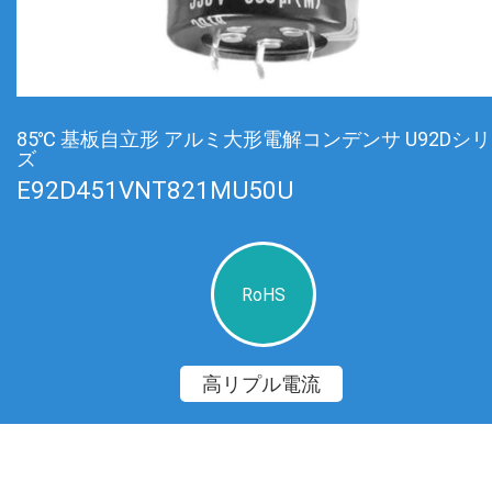
85℃ 基板自立形 アルミ大形電解コンデンサ U92Dシ
ズ
E92D451VNT821MU50U
RoHS
高リプル電流