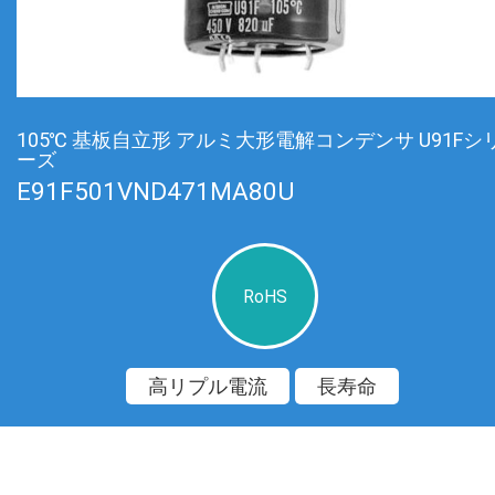
105℃ 基板自立形 アルミ大形電解コンデンサ U91Fシ
ーズ
E91F501VND471MA80U
RoHS
高リプル電流
長寿命