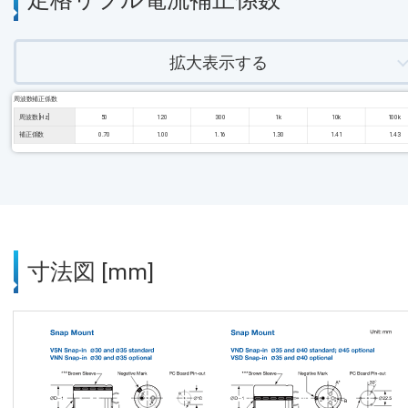
拡大表示する
周波数補正係数
周波数 [Hz]
50
120
300
1k
10k
100k
補正係数
0.70
1.00
1.16
1.30
1.41
1.43
寸法図 [mm]