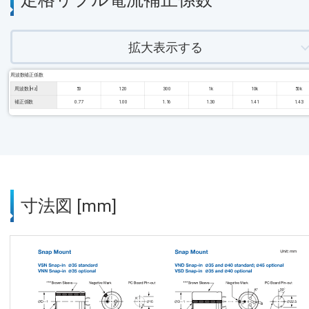
拡大表示する
周波数補正係数
周波数 [Hz]
50
120
300
1k
10k
50k
補正係数
0.77
1.00
1.16
1.30
1.41
1.43
寸法図 [mm]