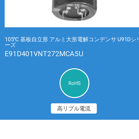
105℃ 基板自立形 アルミ大形電解コンデンサ U91Dシ
ーズ
E91D401VNT272MCA5U
RoHS
高リプル電流