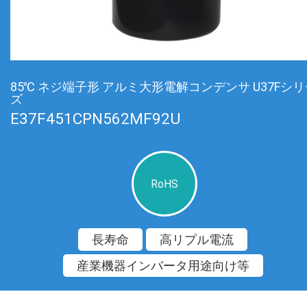
85℃ ネジ端子形 アルミ大形電解コンデンサ U37Fシ
ズ
E37F451CPN562MF92U
RoHS
長寿命
高リプル電流
産業機器インバータ用途向け等