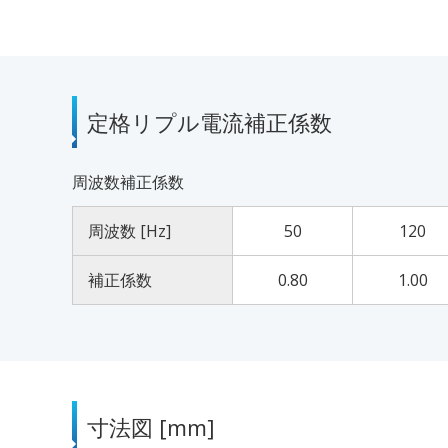
定格リプル電流補正係数
周波数補正係数
周波数 [Hz]
50
120
補正係数
0.80
1.00
寸法図 [mm]