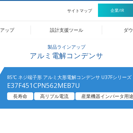
企業/IR
サイトマップ
アップ
設計支援ツール
ダウ
製品ラインアップ
アルミ電解コンデンサ
85℃ ネジ端子形 アルミ大形電解コンデンサ U37Fシリーズ
E37F451CPN562MEB7U
長寿命
高リプル電流
産業機器インバータ用