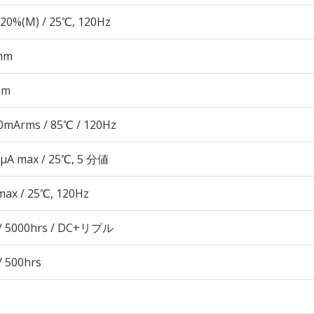
20%(M) / 25℃, 120Hz
mm
mm
0mArms / 85℃ / 120Hz
 μA max / 25℃, 5 分値
max / 25℃, 120Hz
/ 5000hrs / DC+リプル
/ 500hrs