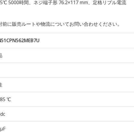
久性 85℃ 5000時間、ネジ端子形 76.2×117 mm、定格リプル電流
討前に販売ルートや物流についてお問い合わせください。
451CPN562MEB7U
品
性
85 ℃
Vdc
 µF