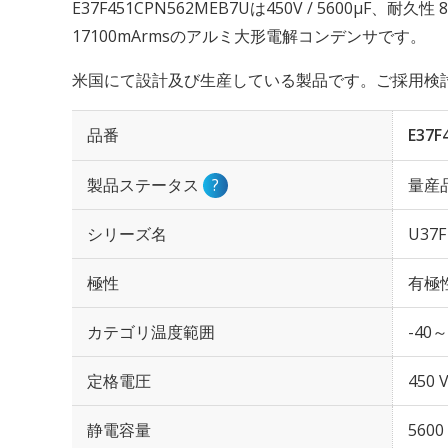
E37F451CPN562MEB7Uは450V / 5600µF、耐
17100mArmsのアルミ大形電解コンデンサです。
米国にて設計及び生産している製品です。ご採用検
品番
E37F
製品ステータス
?
量産
シリーズ名
U37F
極性
有極
カテゴリ温度範囲
-40～
定格電圧
450 
静電容量
5600