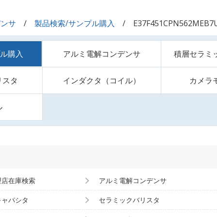
デンサ
製品検索/サンプル購入
E37F451CPN562MEB7
プル購入
アルミ電解コンデンサ
積層セラミ
リスタ
インダクタ（コイル）
カメラ
ル
理店在庫検索
アルミ電解コンデンサ
キャパシタ
セラミックバリスタ