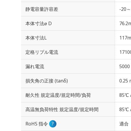
静電容量許容差
-20～
本体寸法⌀ D
76.2
本体寸法L
117
定格リプル電流
1710
漏れ電流
5000
損失角の正接 (tanδ)
0.25 
耐久性 規定温度/規定時間/負荷
85℃ 
高温無負荷特性 規定温度/規定時間
85℃ 
RoHS 指令
?
適合