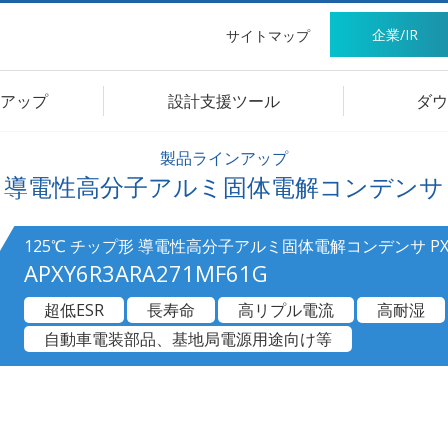
企業/IR
サイトマップ
アップ
設計支援ツール
ダウ
製品ラインアップ
導電性高分子アルミ固体電解コンデンサ
125℃ チップ形 導電性高分子アルミ固体電解コンデンサ P
APXY6R3ARA271MF61G
超低ESR
長寿命
高リプル電流
高耐湿
自動車電装部品、基地局電源用途向け等