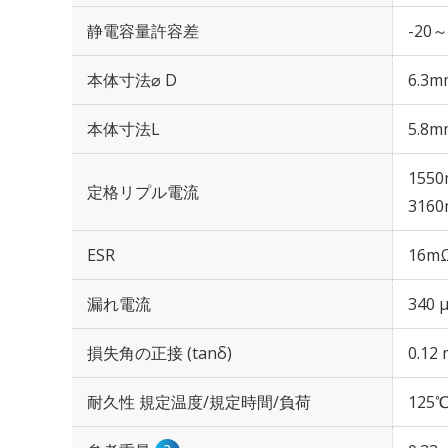
静電容量許容差
-20～
本体寸法⌀ D
6.3m
本体寸法L
5.8m
1550
定格リプル電流
3160
ESR
16mΩ
漏れ電流
340 
損失角の正接 (tanδ)
0.12 
耐久性 規定温度/規定時間/負荷
125℃