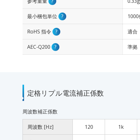
参考重量
?
0.33g
最小梱包単位
?
100
RoHS 指令
?
適合
AEC-Q200
?
準拠
定格リプル電流補正係数
周波数補正係数
周波数 [Hz]
120
1k