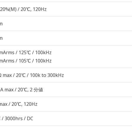
20%(M) / 20℃, 120Hz
m
m
mArms / 125℃ / 100kHz
mArms / 105℃ / 100kHz
 max / 20℃ / 100k to 300kHz
μA max / 20℃, 2 分値
max / 20℃, 120Hz
 / 3000hrs / DC