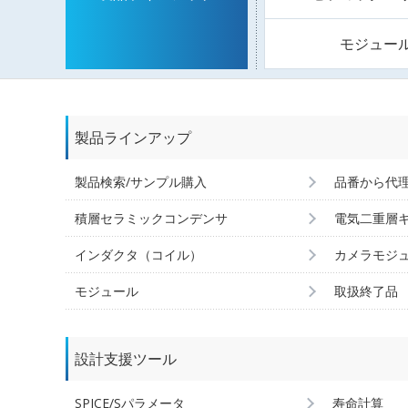
モジュー
製品ラインアップ
製品検索/サンプル購入
品番から代
積層セラミックコンデンサ
電気二重層
インダクタ（コイル）
カメラモジ
モジュール
取扱終了品
設計支援ツール
SPICE/Sパラメータ
寿命計算