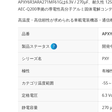
APXY6R3ARA271MF61Gは6.3V / 270µF、耐久性
AEC-Q200準拠の導電性高分子アルミ固体電解コン
高温度・高信頼性が求められる車載電装機器・通信
品番
APXY
製品ステータス
?
開発
シリーズ名
PXY
極性
有極
カテゴリ温度範囲
-55～
定格電圧
6.3 V
静電容量
270 