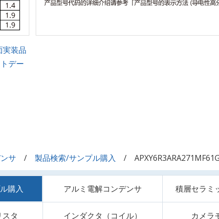
面実装品
ントデー
デンサ
製品検索/サンプル購入
APXY6R3ARA271MF61
プル購入
アルミ電解コンデンサ
積層セラミ
リスタ
インダクタ（コイル）
カメラ