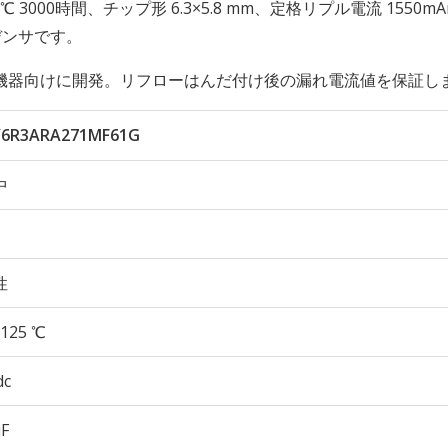
 125℃ 3000時間、チップ形 6.3×5.8 mm、定格リプル電流 1550m
デンサです。
機器向けに開発。リフローはんだ付け後の漏れ電流値を保証し
6R3ARA271MF61G
中
性
125 ℃
dc
µF