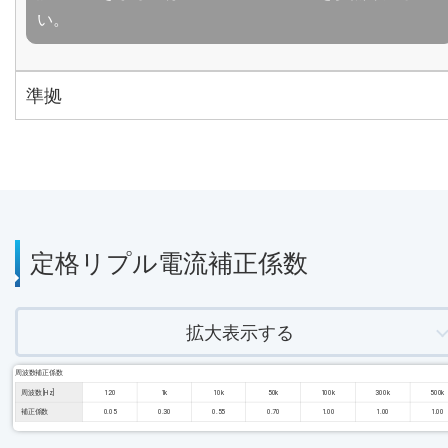
い。
準拠
定格リプル電流補正係数
拡大表示する
周波数補正係数
周波数 [Hz]
120
1k
10k
50k
100k
300k
500k
補正係数
0.05
0.30
0.55
0.70
1.00
1.00
1.00