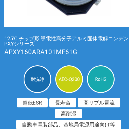
125℃ チップ形 導電性高分子アルミ固体電解コンデ
PXYシリーズ
APXY160ARA101MF61G
耐洗浄
AEC-Q200
RoHS
超低ESR
長寿命
高リプル電流
高耐湿
自動車電装部品、基地局電源用途向け等