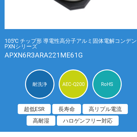
105℃ チップ形 導電性高分子アルミ固体電解コンデ
PXNシリーズ
APXN6R3ARA221ME61G
耐洗浄
AEC-Q200
RoHS
超低ESR
長寿命
高リプル電流
高耐湿
ハロゲンフリー対応